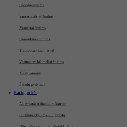
Snoodai šunims
Sausas maistas šunims
Skanėstai šunims
Skaniukinės šunims
Transportavimo narvai
Vėsinantys kilimėliai šunims
Žaislai šunims
Žaizdų gydymui
Kačių prekės
Aksesuarai ir drabužiai katėms
Priemonės katėms nuo prazitų
Difuzoriai ir eteriniai aliejai katėms