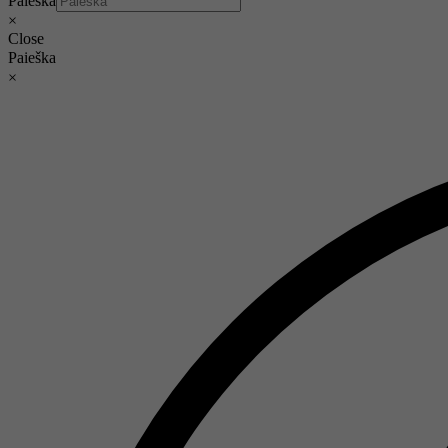
Paieška
×
Close
Paieška
×