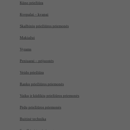
Kūno priežiūra
Kvepalai – kvapai
Skalbinių priežiūros priemonės
Makiažui
Vyrams
Peniuarai – prijuostės
Veido priežiūra
Rankų priežiūros priemonės
Vaikų ir kūdikių priežiūros priemonės
Pėdų priežiūros priemonės
Buitinė technika