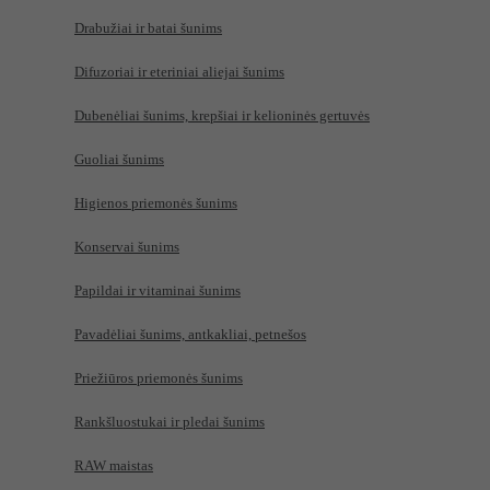
Drabužiai ir batai šunims
Difuzoriai ir eteriniai aliejai šunims
Dubenėliai šunims, krepšiai ir kelioninės gertuvės
Guoliai šunims
Higienos priemonės šunims
Konservai šunims
Papildai ir vitaminai šunims
Pavadėliai šunims, antkakliai, petnešos
Priežiūros priemonės šunims
Rankšluostukai ir pledai šunims
RAW maistas