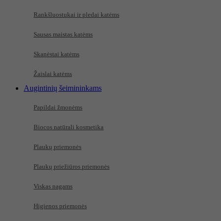
Rankšluostukai ir pledai katėms
Sausas maistas katėms
Skanėstai katėms
Žaislai katėms
Augintinių šeimininkams
Papildai žmonėms
Biocos natūrali kosmetika
Plaukų priemonės
Plaukų priežiūros priemonės
Viskas nagams
Higienos priemonės