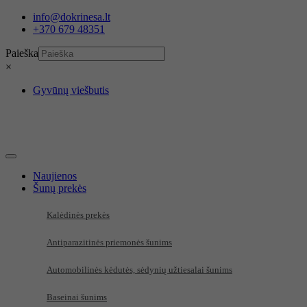
Eiti
info@dokrinesa.lt
prie
+370 679 48351
turinio
Paieška
×
Gyvūnų viešbutis
Naujienos
Šunų prekės
Kalėdinės prekės
Antiparazitinės priemonės šunims
Automobilinės kėdutės, sėdynių užtiesalai šunims
Baseinai šunims