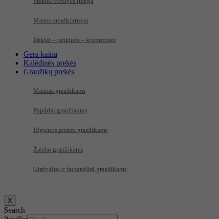
Smulki virtuvės įranga
Maisto smulkintuvai
Dėklai – rankinės – kosmetinės
Gera kaina
Kalėdinės prekės
Graužikų prekės
Maistas graužikams
Papildai graužikams
Higienos prekės graužikams
Žaislai graužikams
Girdyklos ir dubenėliai graužikams
X
Search