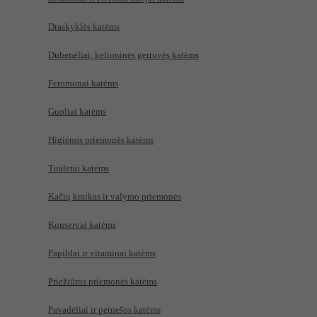
Draskyklės katėms
Dubenėliai, kelioninės gertuvės katėms
Feromonai katėms
Guoliai katėms
Higienos priemonės katėms
Tualetai katėms
Kačių kraikas ir valymo priemonės
Konservai katėms
Papildai ir vitaminai katėms
Priežiūros priemonės katėms
Pavadėliai ir petnešos katėms