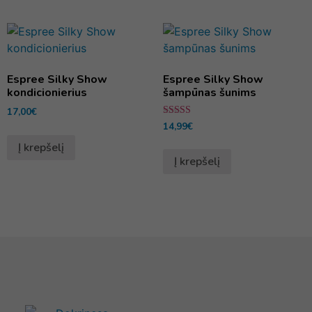
Espree Silky Show
Espree Silky Show
kondicionierius
šampūnas šunims
17,00
€
Įvertinimas:
14,99
€
5.00
iš 5
Į krepšelį
Į krepšelį