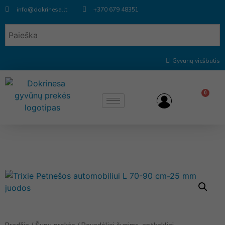
info@dokrinesa.lt
+370 679 48351
Gyvūnų viešbutis
0