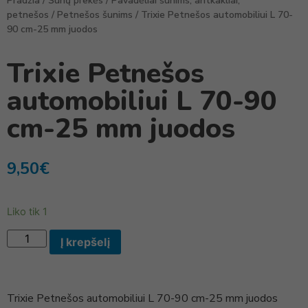
Pradžia
/
Šunų prekės
/
Pavadėliai šunims, antkakliai,
petnešos
/
Petnešos šunims
/ Trixie Petnešos automobiliui L 70-
90 cm-25 mm juodos
Trixie Petnešos
automobiliui L 70-90
cm-25 mm juodos
9,50
€
Liko tik 1
Į krepšelį
Trixie Petnešos automobiliui L 70-90 cm-25 mm juodos