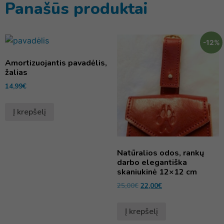
Panašūs produktai
-12%
Amortizuojantis pavadėlis,
žalias
14,99
€
Į krepšelį
Natūralios odos, rankų
darbo elegantiška
skaniukinė 12×12 cm
25,00
€
22,00
€
Į krepšelį