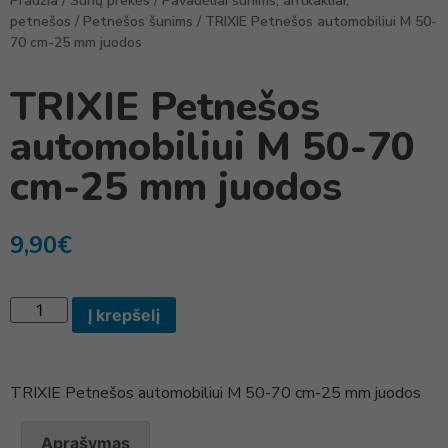
Pradžia
/
Šunų prekės
/
Pavadėliai šunims, antkakliai,
petnešos
/
Petnešos šunims
/ TRIXIE Petnešos automobiliui M 50-
70 cm-25 mm juodos
TRIXIE Petnešos
automobiliui M 50-70
cm-25 mm juodos
9,90
€
Į krepšelį
TRIXIE Petnešos automobiliui M 50-70 cm-25 mm juodos
Aprašymas