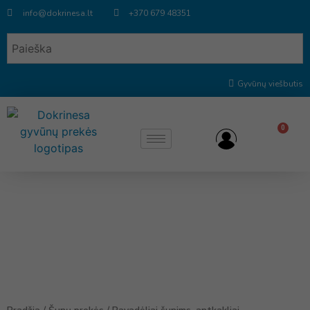
info@dokrinesa.lt
+370 679 48351
Gyvūnų viešbutis
0