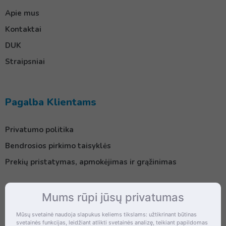
Apie mus
Kontaktai
DUK
Straipsniai
Pagalba Klientams
Privatumo politika
Bendrosios pirkimo taisyklės
Prekių pristatymas, apmokėjimas ir grąžinimas
Mums rūpi jūsų privatumas
Kontaktai
Mūsų svetainė naudoja slapukus keliems tikslams: užtikrinant būtinas
svetainės funkcijas, leidžiant atlikti svetainės analizę, teikiant papildomas