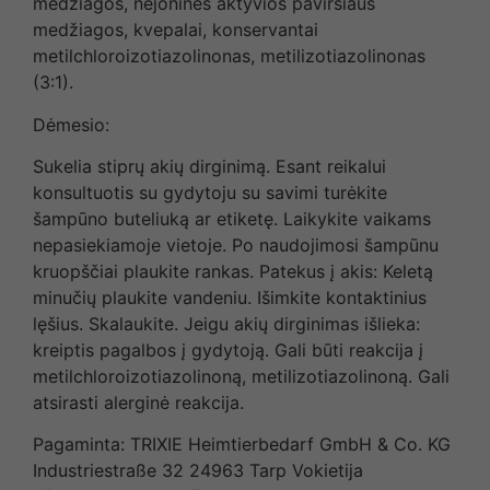
medžiagos, nejoninės aktyvios paviršiaus
medžiagos, kvepalai, konservantai
metilchloroizotiazolinonas, metilizotiazolinonas
(3:1).
Dėmesio:
Sukelia stiprų akių dirginimą. Esant reikalui
konsultuotis su gydytoju su savimi turėkite
šampūno buteliuką ar etiketę. Laikykite vaikams
nepasiekiamoje vietoje. Po naudojimosi šampūnu
kruopščiai plaukite rankas. Patekus į akis: Keletą
minučių plaukite vandeniu. Išimkite kontaktinius
lęšius. Skalaukite. Jeigu akių dirginimas išlieka:
kreiptis pagalbos į gydytoją. Gali būti reakcija į
metilchloroizotiazolinoną, metilizotiazolinoną. Gali
atsirasti alerginė reakcija.
Pagaminta: TRIXIE Heimtierbedarf GmbH & Co. KG
Industriestraße 32 24963 Tarp Vokietija