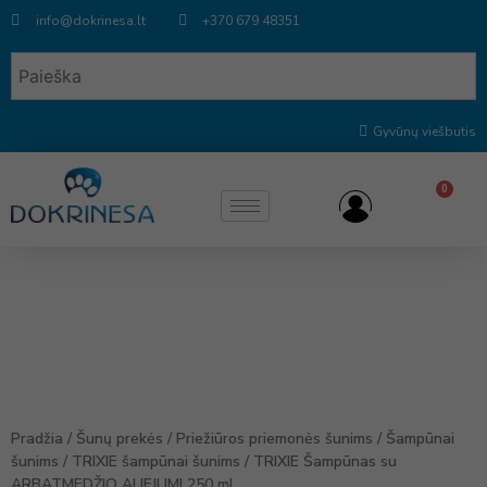
info@dokrinesa.lt
+370 679 48351
Gyvūnų viešbutis
0
Pradžia
/
Šunų prekės
/
Priežiūros priemonės šunims
/
Šampūnai
šunims
/
TRIXIE šampūnai šunims
/ TRIXIE Šampūnas su
ARBATMEDŽIO ALIEJUMI 250 ml