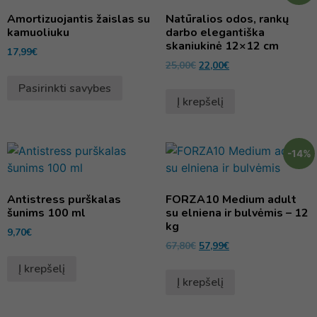
Amortizuojantis žaislas su
Natūralios odos, rankų
kamuoliuku
darbo elegantiška
skaniukinė 12×12 cm
17,99
€
25,00
€
22,00
€
Pasirinkti savybes
Į krepšelį
-14%
Antistress purškalas
FORZA10 Medium adult
šunims 100 ml
su elniena ir bulvėmis – 12
kg
9,70
€
67,80
€
57,99
€
Į krepšelį
Į krepšelį