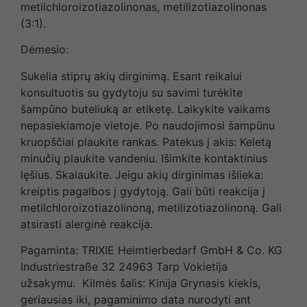
metilchloroizotiazolinonas, metilizotiazolinonas
(3:1).
Dėmesio:
Sukelia stiprų akių dirginimą. Esant reikalui
konsultuotis su gydytoju su savimi turėkite
šampūno buteliuką ar etiketę. Laikykite vaikams
nepasiekiamoje vietoje. Po naudojimosi šampūnu
kruopščiai plaukite rankas. Patekus į akis: Keletą
minučių plaukite vandeniu. Išimkite kontaktinius
lęšius. Skalaukite. Jeigu akių dirginimas išlieka:
kreiptis pagalbos į gydytoją. Gali būti reakcija į
metilchloroizotiazolinoną, metilizotiazolinoną. Gali
atsirasti alerginė reakcija.
Pagaminta: TRIXIE Heimtierbedarf GmbH & Co. KG
Industriestraße 32 24963 Tarp Vokietija
užsakymu. Kilmės šalis: Kinija Grynasis kiekis,
geriausias iki, pagaminimo data nurodyti ant