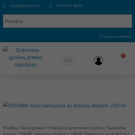
info@dokrinesa.lt
+370 679 48351
Gyvūnų viešbutis
0
Pradžia
/
Šunų prekės
/
Priežiūros priemonės šunims
/
Šampūnai
šunims
/
TRIXIE šampūnai šunims
/ TRIXIE Šampūnas su KOKOSŲ