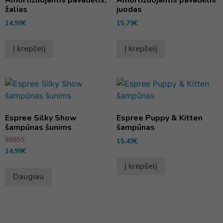
Amortizuojantis pavadėlis,
Amortizuojantis pavadėlis
žalias
juodas
14,99
€
15,79
€
Į krepšelį
Į krepšelį
Espree Silky Show
Espree Puppy & Kitten
šampūnas šunims
šampūnas
15,49
€
Įvertinimas:
14,99
€
5.00
iš 5
Į krepšelį
Daugiau