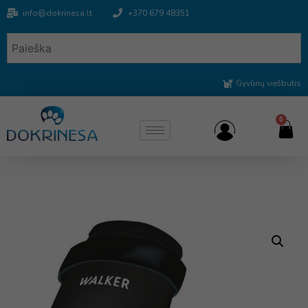
info@dokrinesa.lt
+370 679 48351
Gyvūnų viešbutis
0