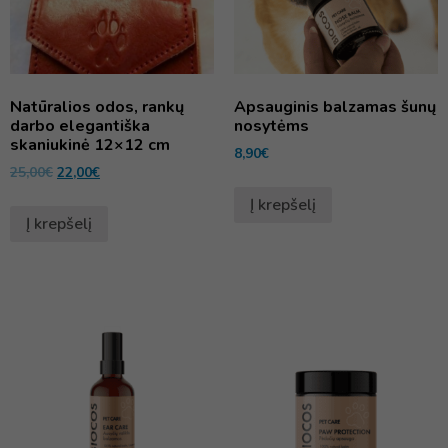
Natūralios odos, rankų
Apsauginis balzamas šunų
darbo elegantiška
nosytėms
skaniukinė 12×12 cm
8,90
€
25,00
€
22,00
€
Į krepšelį
Į krepšelį