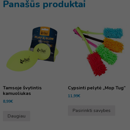
Panašūs produktai
Tamsoje švytintis
Cypsinti pelytė „Mop Tug”
kamuoliukas
11,99
€
8,99
€
Pasirinkti savybes
Daugiau