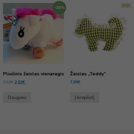
-30%
Pliušinis žaislas vienaragis
Žaislas „Teddy”
3,59
€
2,50
€
7,99
€
Daugiau
Į krepšelį