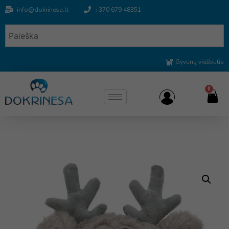
info@dokrinesa.lt
+370 679 48351
Gyvūnų viešbutis
0