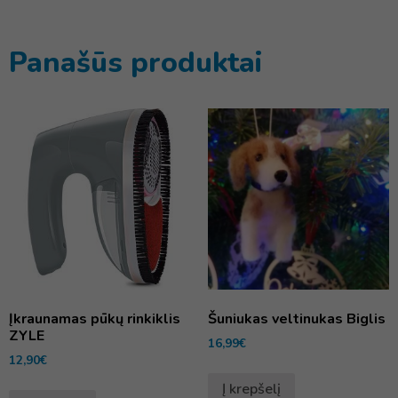
Panašūs produktai
Įkraunamas pūkų rinkiklis
Šuniukas veltinukas Biglis
ZYLE
16,99
€
12,90
€
Į krepšelį