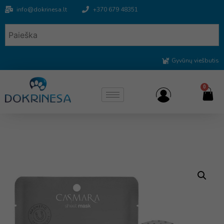
info@dokrinesa.lt
+370 679 48351
Gyvūnų viešbutis
0