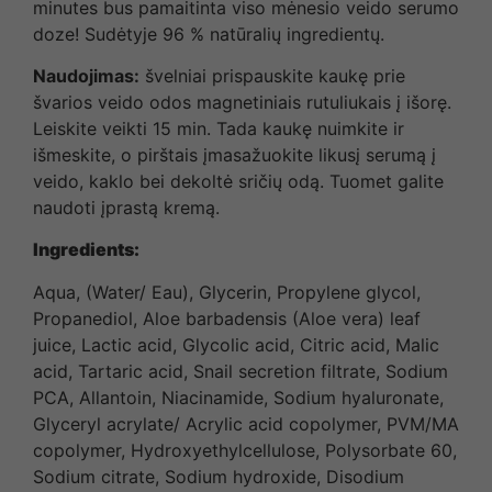
minutes bus pamaitinta viso mėnesio veido serumo
doze! Sudėtyje 96 % natūralių ingredientų.
Naudojimas:
švelniai prispauskite kaukę prie
švarios veido odos magnetiniais rutuliukais į išorę.
Leiskite veikti 15 min. Tada kaukę nuimkite ir
išmeskite, o pirštais įmasažuokite likusį serumą į
veido, kaklo bei dekoltė sričių odą. Tuomet galite
naudoti įprastą kremą.
Ingredients:
Aqua, (Water/ Eau), Glycerin, Propylene glycol,
Propanediol, Aloe barbadensis (Aloe vera) leaf
juice, Lactic acid, Glycolic acid, Citric acid, Malic
acid, Tartaric acid, Snail secretion filtrate, Sodium
PCA, Allantoin, Niacinamide, Sodium hyaluronate,
Glyceryl acrylate/ Acrylic acid copolymer, PVM/MA
copolymer, Hydroxyethylcellulose, Polysorbate 60,
Sodium citrate, Sodium hydroxide, Disodium