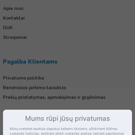
Apie mus
Kontaktai
DUK
Straipsniai
Pagalba Klientams
Privatumo politika
Bendrosios pirkimo taisyklės
Prekių pristatymas, apmokėjimas ir grąžinimas
Mums rūpi jūsų privatumas
Kontaktai
Mūsų svetainė naudoja slapukus keliems tikslams: užtikrinant būtinas
svetainės funkcijas, leidžiant atlikti svetainės analizę, teikiant papildomas