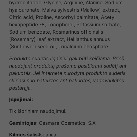
hydrochloride, Glycine, Arginine, Alanine, Sodium
hyalouronate, Malva sylvestris (Mallow) extract,
Citric acid, Proline, Ascorbyl palmitate, Acetyl
hexapeptide -8, Tocopherol, Potassium sorbate,
Sodium benzoate, Rosmarinus officinalis
(Rosemary) leaf extract, Hellianthus annuus
(Sunflower) seed oil, Tricalcium phosphate.
Produkto sudėtis ilgainiui gali būti keičiama. Prieš
naudojant produktą prašome pasitikrinti sudėtį ant
pakuotės. Jei internete nurodyta produkto sudėtis
skiriasi nuo pateiktos ant pakuotės, vadovaukitės
pastarąja.
Įspėjimai:
Tik išoriniam naudojimui.
Gamintojas
: Casmara Cosmetics, S.A
Kilmės šalis
:Ispanija