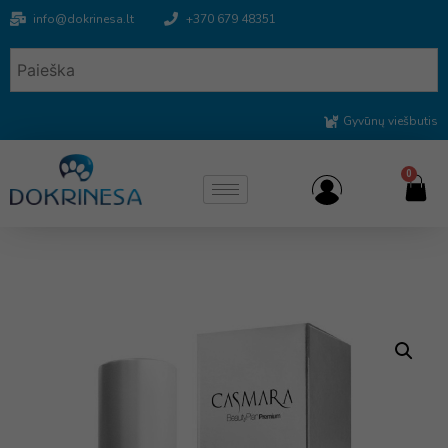
info@dokrinesa.lt
+370 679 48351
Gyvūnų viešbutis
0