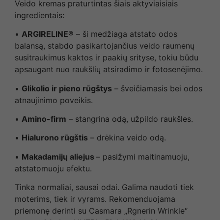
Veido kremas praturtintas šiais aktyviaisiais
ingredientais:
•
ARGIRELINE®
– ši medžiaga atstato odos
balansą, stabdo pasikartojančius veido raumenų
susitraukimus kaktos ir paakių srityse, tokiu būdu
apsaugant nuo raukšlių atsiradimo ir fotosenėjimo.
•
Glikolio ir pieno rūgštys
– šveičiamasis bei odos
atnaujinimo poveikis.
•
Amino-firm
– stangrina odą, užpildo raukšles.
•
Hialurono rūgštis
– drėkina veido odą.
•
Makadamijų aliejus
– pasižymi maitinamuoju,
atstatomuoju efektu.
Tinka normaliai, sausai odai. Galima naudoti tiek
moterims, tiek ir vyrams. Rekomenduojama
priemonę derinti su Casmara „Rgnerin Wrinkle“