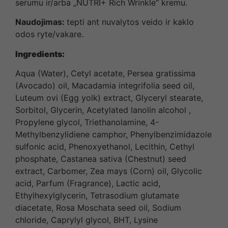
serumu ir/arba „NUTRI+ Rich Wrinkle“ kremu.
Naudojimas:
tepti ant nuvalytos veido ir kaklo
odos ryte/vakare.
Ingredients:
Aqua (Water), Cetyl acetate, Persea gratissima
(Avocado) oil, Macadamia integrifolia seed oil,
Luteum ovi (Egg yolk) extract, Glyceryl stearate,
Sorbitol, Glycerin, Acetylated lanolin alcohol ,
Propylene glycol, Triethanolamine, 4-
Methylbenzylidiene camphor, Phenylbenzimidazole
sulfonic acid, Phenoxyethanol, Lecithin, Cethyl
phosphate, Castanea sativa (Chestnut) seed
extract, Carbomer, Zea mays (Corn) oil, Glycolic
acid, Parfum (Fragrance), Lactic acid,
Ethylhexylglycerin, Tetrasodium glutamate
diacetate, Rosa Moschata seed oil, Sodium
chloride, Caprylyl glycol, BHT, Lysine