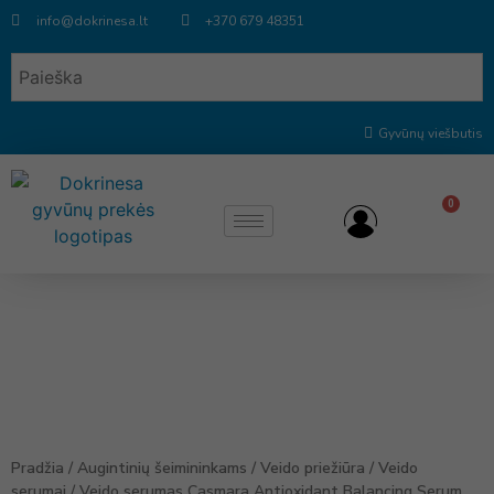
info@dokrinesa.lt
+370 679 48351
Gyvūnų viešbutis
0
Pradžia
/
Augintinių šeimininkams
/
Veido priežiūra
/
Veido
serumai
/ Veido serumas Casmara Antioxidant Balancing Serum