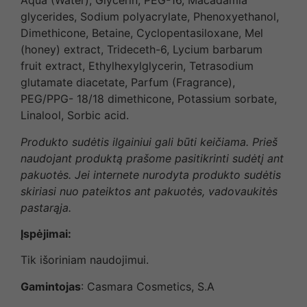
Aqua (Water), Glycerin, PEG-16, Macadamia
glycerides, Sodium polyacrylate, Phenoxyethanol,
Dimethicone, Betaine, Cyclopentasiloxane, Mel
(honey) extract, Trideceth-6, Lycium barbarum
fruit extract, Ethylhexylglycerin, Tetrasodium
glutamate diacetate, Parfum (Fragrance),
PEG/PPG- 18/18 dimethicone, Potassium sorbate,
Linalool, Sorbic acid.
Produkto sudėtis ilgainiui gali būti keičiama. Prieš
naudojant produktą prašome pasitikrinti sudėtį ant
pakuotės. Jei internete nurodyta produkto sudėtis
skiriasi nuo pateiktos ant pakuotės, vadovaukitės
pastarąja.
Įspėjimai:
Tik išoriniam naudojimui.
Gamintojas
: Casmara Cosmetics, S.A