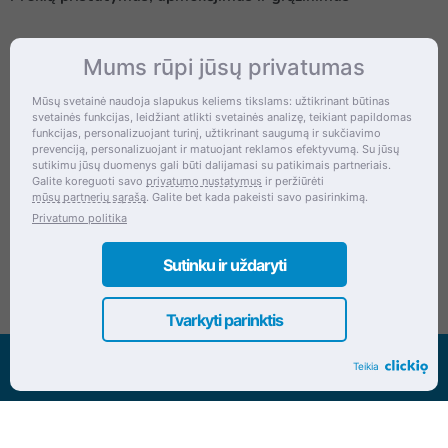
Mums rūpi jūsų privatumas
Kontaktai
Mūsų svetainė naudoja slapukus keliems tikslams: užtikrinant būtinas
svetainės funkcijas, leidžiant atlikti svetainės analizę, teikiant papildomas
Šventupės g. 28, Kaunas, Lietuva
funkcijas, personalizuojant turinį, užtikrinant saugumą ir sukčiavimo
prevenciją, personalizuojant ir matuojant reklamos efektyvumą. Su jūsų
+370 (672) 27 650
sutikimu jūsų duomenys gali būti dalijamasi su patikimais partneriais.
Galite koreguoti savo
privatumo nustatymus
ir peržiūrėti
info@dokrinesa.lt
mūsų partnerių sąrašą
. Galite bet kada pakeisti savo pasirinkimą.
Privatumo politika
MB PETHOMEPEOPLE
Įmonės kodas: 305695822
Sutinku ir uždaryti
Tvarkyti parinktis
Visos teisės saugomos www.dokrinesa.lt
Teikia