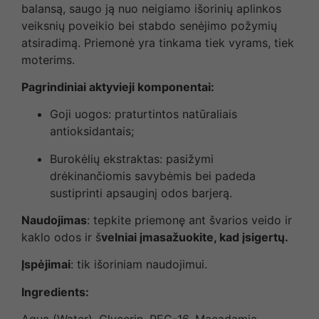
balansą, saugo ją nuo neigiamo išorinių aplinkos
veiksnių poveikio bei stabdo senėjimo požymių
atsiradimą. Priemonė yra tinkama tiek vyrams, tiek
moterims.
Pagrindiniai aktyvieji komponentai:
Goji uogos: praturtintos natūraliais
antioksidantais;
Burokėlių ekstraktas: pasižymi
drėkinančiomis savybėmis bei padeda
sustiprinti apsauginį odos barjerą.
Naudojimas
: tepkite priemonę ant švarios veido ir
kaklo odos ir š
velniai įmasažuokite, kad įsigertų.
Įspėjimai
: tik išoriniam naudojimui.
Ingredients: