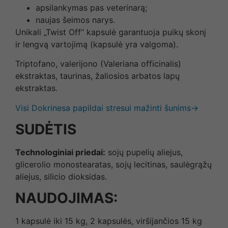
apsilankymas pas veterinarą;
naujas šeimos narys.
Unikali „Twist Off“ kapsulė garantuoja puikų skonį
ir lengvą vartojimą (kapsulė yra valgoma).
Triptofano, valerijono (Valeriana officinalis)
ekstraktas, taurinas, žaliosios arbatos lapų
ekstraktas.
Visi Dokrinesa papildai stresui mažinti šunims→
SUDĖTIS
Technologiniai priedai:
sojų pupelių aliejus,
glicerolio monostearatas, sojų lecitinas, saulėgrąžų
aliejus, silicio dioksidas.
NAUDOJIMAS:
1 kapsulė iki 15 kg, 2 kapsulės, viršijančios 15 kg