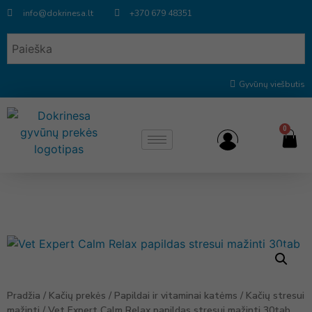
info@dokrinesa.lt
+370 679 48351
Gyvūnų viešbutis
0
Pradžia
/
Kačių prekės
/
Papildai ir vitaminai katėms
/
Kačių stresui
mažinti
/ Vet Expert Calm Relax papildas stresui mažinti 30tab