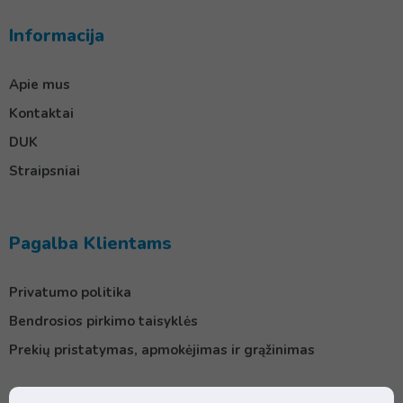
Informacija
Apie mus
Kontaktai
DUK
Straipsniai
Pagalba Klientams
Privatumo politika
Bendrosios pirkimo taisyklės
Prekių pristatymas, apmokėjimas ir grąžinimas