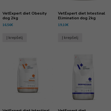
VetExpert diet Obesity
VetExpert diet Intestinal
dog 2kg
Elimination dog 2kg
16,56
€
19,10
€
Į krepšelį
Į krepšelį
VetExpert diet Intestinal
VetExpert diet