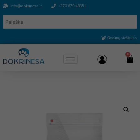
info@dokrinesa.lt
+370 679 48351
Gyvūnų viešbutis
0