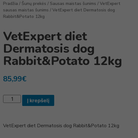
Pradžia
/
Šunų prekės
/
Sausas maistas šunims
/
VetExpert
sausas maistas šunims
/ VetExpert diet Dermatosis dog
Rabbit&Potato 12kg
VetExpert diet
Dermatosis dog
Rabbit&Potato 12kg
85,99
€
Į krepšelį
VetExpert diet Dermatosis dog Rabbit&Potato 12kg