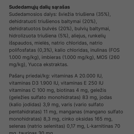
Sudedamųjų dalių sąrašas
Sudedamosios dalys: šviežia triušiena (35%),
dehidratuoti triušienos baltymai (20%),
dehidratuotos bulvės (20%), bulvių baltymai,
hidrolizuota triušiena (5%), aliejus, runkelių
išspaudos, mielės, natrio chloridas, natrio
polifosfatas (0,3%), kalio chloridas, inulinas (FOS
1.000 mg/kg), imbieras (1.000 mg/kg), MOS (260
mg/kg), Yucca ekstraktas.
Pašarų priedai/kg: vitaminas A 20.000 IU,
vitaminas D3 1.900 IU, vitaminas E 250 IU
vitaminas C 100 mg, biotinas 4 mg, geležis
(geležies sulfato monohidratas) 83 mg, jodas
(kalio jodidas) 3,9 mg, varis (vario sulfato
pentahidratas) 11 mg, manganas (mangano sulfato
monohidratas) 8,3 mg, cinko oksidas 165 mg,
selenas (natrio selenitas) 0,17 mg, L-karnitinas 70
mg, taurinas 30 mg.