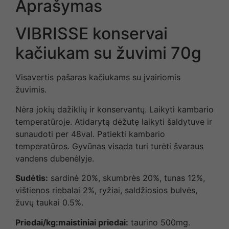
Aprašymas
VIBRISSE konservai
kačiukam su žuvimi 70g
Visavertis pašaras kačiukams su įvairiomis
žuvimis.
Nėra jokių dažiklių ir konservantų. Laikyti kambario
temperatūroje. Atidarytą dėžutę laikyti šaldytuve ir
sunaudoti per 48val. Patiekti kambario
temperatūros. Gyvūnas visada turi turėti švaraus
vandens dubenėlyje.
Sudėtis:
sardinė 20%, skumbrės 20%, tunas 12%,
vištienos riebalai 2%, ryžiai, saldžiosios bulvės,
žuvų taukai 0.5%.
Priedai/kg:maistiniai priedai:
taurino 500mg.