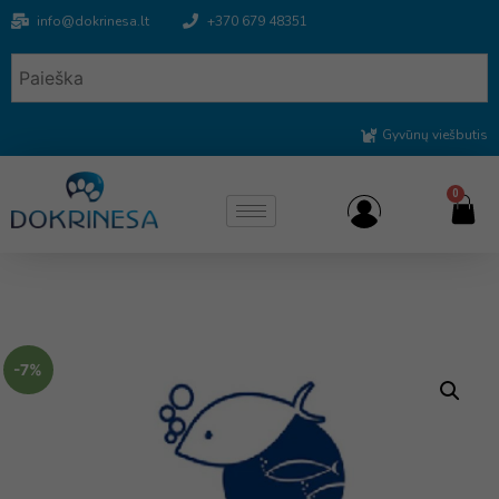
info@dokrinesa.lt
+370 679 48351
Gyvūnų viešbutis
0
-7%