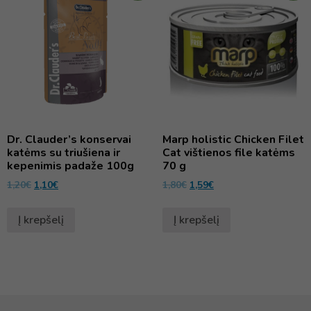
Dr. Clauder’s konservai
Marp holistic Chicken Filet
katėms su triušiena ir
Cat vištienos file katėms
kepenimis padaže 100g
70 g
1,20
€
1,10
€
1,80
€
1,59
€
Į krepšelį
Į krepšelį