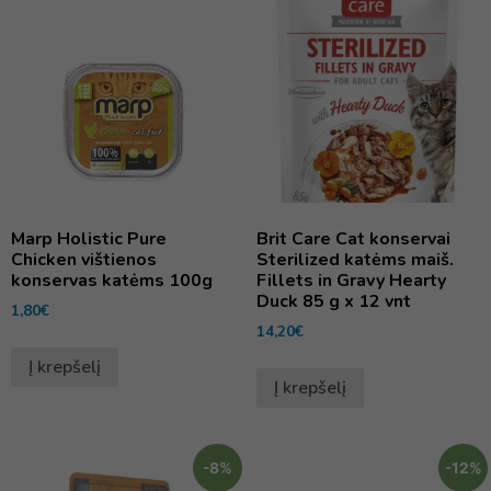
Marp Holistic Pure
Brit Care Cat konservai
Chicken vištienos
Sterilized katėms maiš.
konservas katėms 100g
Fillets in Gravy Hearty
Duck 85 g x 12 vnt
1,80
€
14,20
€
Į krepšelį
Į krepšelį
-8%
-12%