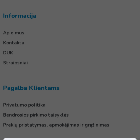
Informacija
Apie mus
Kontaktai
DUK
Straipsniai
Pagalba Klientams
Privatumo politika
Bendrosios pirkimo taisyklės
Prekių pristatymas, apmokėjimas ir grąžinimas