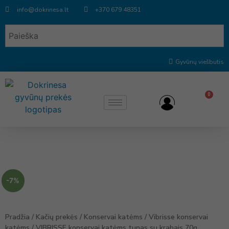
info@dokrinesa.lt
+370 679 48351
Gyvūnų viešbutis
0
-7%
Pradžia
/
Kačių prekės
/
Konservai katėms
/
Vibrisse konservai
katėms
/ VIBRISSE konservai katėms tunas su krabais 70g