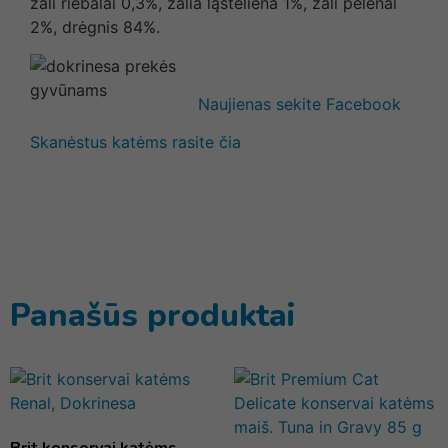
žali riebalai 0,3%, žalia ląsteliena 1%, žali pelenai
2%, drėgnis 84%.
Naujienas sekite Facebook
Skanėstus katėms rasite čia
Panašūs produktai
Brit konservai katėms