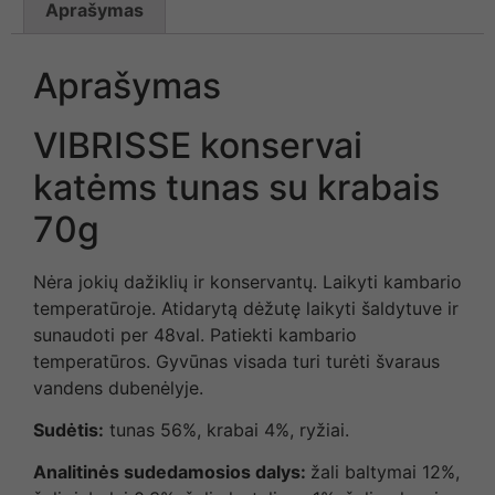
Aprašymas
Aprašymas
VIBRISSE konservai
katėms tunas su krabais
70g
Nėra jokių dažiklių ir konservantų. Laikyti kambario
temperatūroje. Atidarytą dėžutę laikyti šaldytuve ir
sunaudoti per 48val. Patiekti kambario
temperatūros. Gyvūnas visada turi turėti švaraus
vandens dubenėlyje.
Sudėtis:
tunas 56%, krabai 4%, ryžiai.
Analitinės sudedamosios dalys:
žali baltymai 12%,