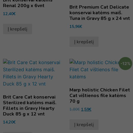
Renal 200g x 6vnt
Brit Premium Cat Delicate
konservai katėms maiš.
12,40
€
Tuna in Gravy 85 g x 24 vnt
15,96
€
Į krepšelį
Į krepšelį
-12%
Marp holistic Chicken Filet
Cat vištienos file katėms
Brit Care Cat konservai
70 g
Sterilized katėms maiš.
Fillets in Gravy Hearty
1,80
€
1,59
€
Duck 85 g x 12 vnt
14,20
€
Į krepšelį