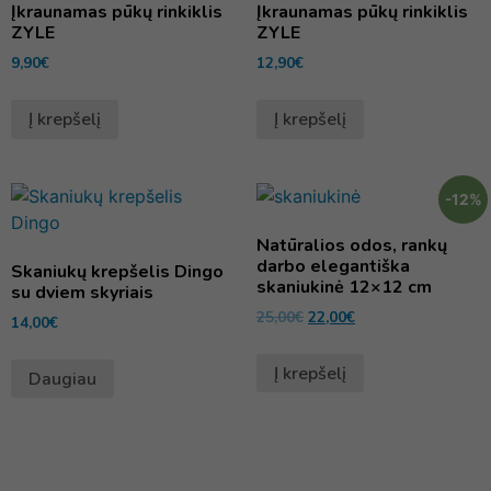
Įkraunamas pūkų rinkiklis
Įkraunamas pūkų rinkiklis
ZYLE
ZYLE
9,90
€
12,90
€
Į krepšelį
Į krepšelį
-12%
Natūralios odos, rankų
darbo elegantiška
Skaniukų krepšelis Dingo
skaniukinė 12×12 cm
su dviem skyriais
25,00
€
22,00
€
14,00
€
Į krepšelį
Daugiau