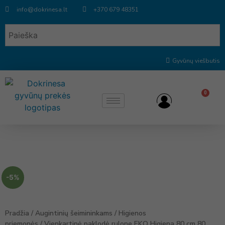
info@dokrinesa.lt
+370 679 48351
Gyvūnų viešbutis
0
-5%
Pradžia
/
Augintinių šeimininkams
/
Higienos
priemonės
/ Vienkartinė paklodė rulone EKO Higiena 80 cm 80