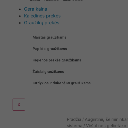
Gera kaina
Kalėdinės prekės
Graužikų prekės
Maistas graužikams
Papildai graužikams
Higienos prekės graužikams
Žaislai graužikams
Girdyklos ir dubenėliai graužikams
X
Pradžia
/
Augintinių šeiminink
sistema
/
Viršutinės gelio-lak