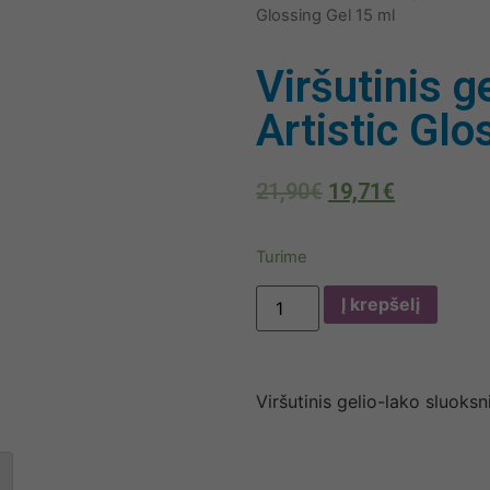
Glossing Gel 15 ml
Viršutinis g
Artistic Glo
21,90
€
19,71
€
Turime
Į krepšelį
Viršutinis gelio-lako sluoks