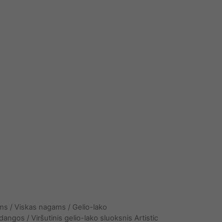
ams
/
Viskas nagams
/
Gelio-lako
o dangos
/ Viršutinis gelio-lako sluoksnis Artistic