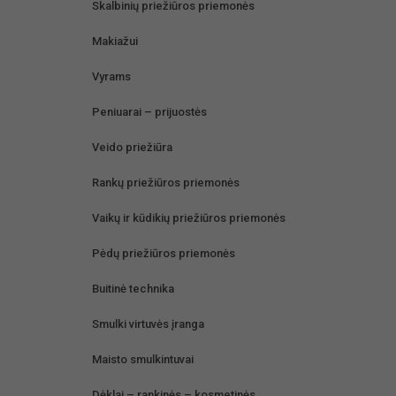
Skalbinių priežiūros priemonės
Makiažui
Vyrams
Peniuarai – prijuostės
Veido priežiūra
Rankų priežiūros priemonės
Vaikų ir kūdikių priežiūros priemonės
Pėdų priežiūros priemonės
Buitinė technika
Smulki virtuvės įranga
Maisto smulkintuvai
Dėklai – rankinės – kosmetinės