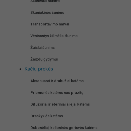
Skanėstai šunims
Skaniukinės šunims
Transportavimo narvai
Vėsinantys kilimėliai šunims
Žaislai šunims
Žaizdų gydymui
Kačių prekės
Aksesuarai ir drabužiai katėms
Priemonės katėms nuo prazitų
Difuzoriai ir eteriniai aliejai katėms
Draskyklės katėms
Dubenėliai, kelioninės gertuvės katėms