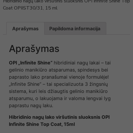
Hibridinio nagų lako viršutinis sluoksnis OPI Infinite Shine Top
Coat OPIIST30/31, 15 ml
Aprašymas
Papildoma informacija
Aprašymas
OPI „Infinite Shine“
hibridiniai nagų lakai – tai
gelinio manikiūro atsparumas, spindesys bei
paprasto lako pranašumai vienoje formulėje!
„Infinite Shine“ – tai specializuota 3 žingsnių
sistema, kuri leis džiaugtis gelinio manikiūro
atsparumu, o lakuojama ir valoma lengvai lyg
paprastu nagų laku.
Hibridinio nagų lako viršutinis sluoksnis OPI
Infinite Shine Top Coat, 15ml