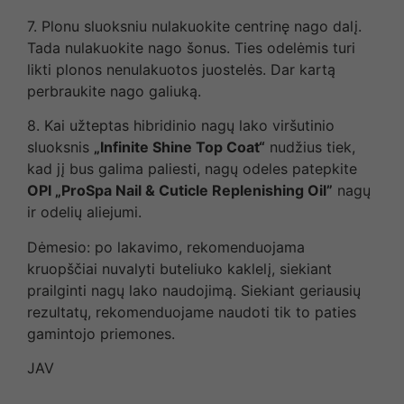
7. Plonu sluoksniu nulakuokite centrinę nago dalį.
Tada nulakuokite nago šonus. Ties odelėmis turi
likti plonos nenulakuotos juostelės. Dar kartą
perbraukite nago galiuką.
8. Kai užteptas hibridinio nagų lako viršutinio
sluoksnis
„Infinite Shine Top Coat“
nudžius tiek,
kad jį bus galima paliesti, nagų odeles patepkite
OPI „ProSpa Nail & Cuticle Replenishing Oil”
nagų
ir odelių aliejumi.
Dėmesio: po lakavimo, rekomenduojama
kruopščiai nuvalyti buteliuko kaklelį, siekiant
prailginti nagų lako naudojimą. Siekiant geriausių
rezultatų, rekomenduojame naudoti tik to paties
gamintojo priemones.
JAV