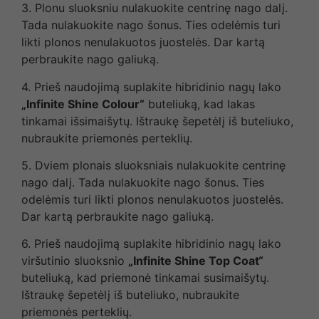
3. Plonu sluoksniu nulakuokite centrinę nago dalį.
Tada nulakuokite nago šonus. Ties odelėmis turi
likti plonos nenulakuotos juostelės. Dar kartą
perbraukite nago galiuką.
4. Prieš naudojimą suplakite hibridinio nagų lako
„Infinite Shine Colour“
buteliuką, kad lakas
tinkamai išsimaišytų. Ištraukę šepetėlį iš buteliuko,
nubraukite priemonės perteklių.
5. Dviem plonais sluoksniais nulakuokite centrinę
nago dalį. Tada nulakuokite nago šonus. Ties
odelėmis turi likti plonos nenulakuotos juostelės.
Dar kartą perbraukite nago galiuką.
6. Prieš naudojimą suplakite hibridinio nagų lako
viršutinio sluoksnio
„Infinite Shine Top Coat“
buteliuką, kad priemonė tinkamai susimaišytų.
Ištraukę šepetėlį iš buteliuko, nubraukite
priemonės perteklių.