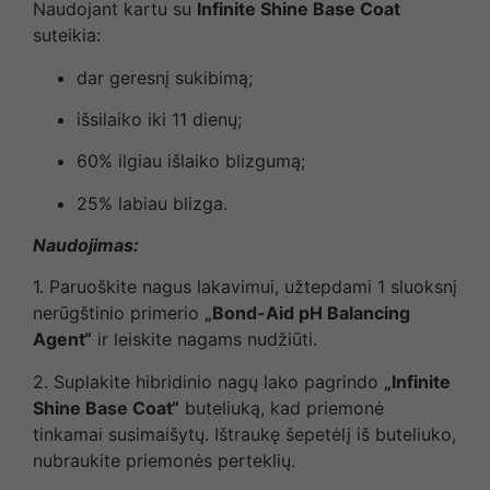
Naudojant kartu su
Infinite Shine Base Coat
suteikia:
dar geresnį sukibimą;
išsilaiko iki 11 dienų;
60% ilgiau išlaiko blizgumą;
25% labiau blizga.
Naudojimas:
1. Paruoškite nagus lakavimui, užtepdami 1 sluoksnį
nerūgštinio primerio
„Bond-Aid pH Balancing
Agent“
ir leiskite nagams nudžiūti.
2. Suplakite hibridinio nagų lako pagrindo
„Infinite
Shine Base Coat“
buteliuką, kad priemonė
tinkamai susimaišytų. Ištraukę šepetėlį iš buteliuko,
nubraukite priemonės perteklių.