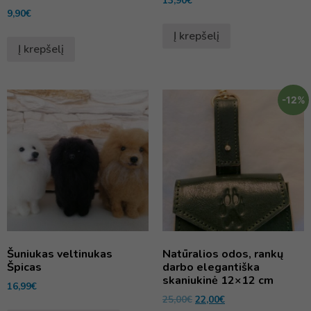
13,90
€
9,90
€
Į krepšelį
Į krepšelį
-12%
Šuniukas veltinukas
Natūralios odos, rankų
Špicas
darbo elegantiška
skaniukinė 12×12 cm
16,99
€
25,00
€
22,00
€