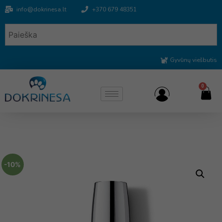
info@dokrinesa.lt
+370 679 48351
Gyvūnų viešbutis
0
-10%