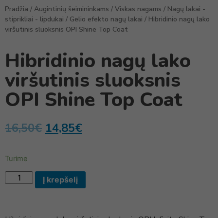
Pradžia
/
Augintinių šeimininkams
/
Viskas nagams
/
Nagų lakai -
stiprikliai - lipdukai
/
Gelio efekto nagų lakai
/ Hibridinio nagų lako
viršutinis sluoksnis OPI Shine Top Coat
Hibridinio nagų lako
viršutinis sluoksnis
OPI Shine Top Coat
16,50
€
14,85
€
Turime
Į krepšelį