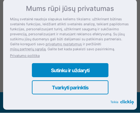
Mums rūpi jūsų privatumas
Kontaktai
Mūsų svetainė naudoja slapukus keliems tikslams: užtikrinant būtinas
svetainės funkcijas, leidžiant atlikti svetainės analizę, teikiant papildomas
Šventupės g. 28, Kaunas, Lietuva
funkcijas, personalizuojant turinį, užtikrinant saugumą ir sukčiavimo
prevenciją, personalizuojant ir matuojant reklamos efektyvumą. Su jūsų
+370 (672) 27 650
sutikimu jūsų duomenys gali būti dalijamasi su patikimais partneriais.
Galite koreguoti savo
privatumo nustatymus
ir peržiūrėti
info@dokrinesa.lt
mūsų partnerių sąrašą
. Galite bet kada pakeisti savo pasirinkimą.
Privatumo politika
MB PETHOMEPEOPLE
Įmonės kodas: 305695822
Sutinku ir uždaryti
Tvarkyti parinktis
Visos teisės saugomos www.dokrinesa.lt
Teikia