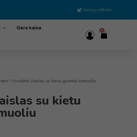
Gyvūnų viešbutis
s
Gera kaina
0
unims
/ Virvelinis žaislas su kietu guminiu kamuoliu
aislas su kietu
muoliu