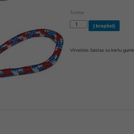
Turime
Į krepšelį
Virvelinis žaislas su kietu gum