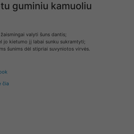
ietu guminiu kamuoliu
žaismingai valyti šuns dantis;
l jo kietumo jį labai sunku sukramtyti;
iems šunims dėl stipriai suvyniotos virvės.
book
 čia