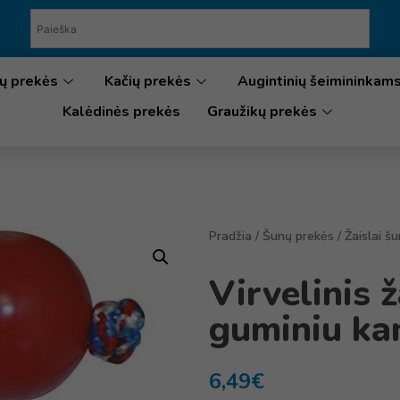
ų prekės
Kačių prekės
Augintinių šeimininkam
Kalėdinės prekės
Graužikų prekės
Pradžia
/
Šunų prekės
/
Žaislai š
Virvelinis ž
guminiu ka
6,49
€