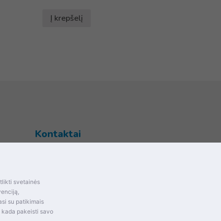
Į krepšelį
Kontaktai
Šventupės g. 28, Kaunas, Lietuva
+370 (672) 27 650
likti svetainės
info@dokrinesa.lt
mas ir
venciją,
si su patikimais
MB PETHOMEPEOPLE
t kada pakeisti savo
Įmonės kodas: 305695822