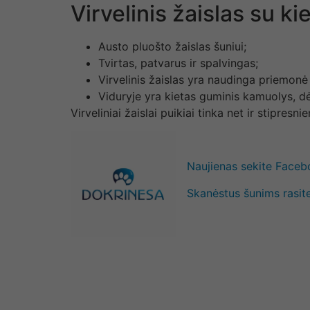
Virvelinis žaislas su k
Austo pluošto žaislas šuniui;
Tvirtas, patvarus ir spalvingas;
Virvelinis žaislas yra naudinga priemonė 
Viduryje yra kietas guminis kamuolys, dė
Virveliniai žaislai puikiai tinka net ir stipresn
Naujienas sekite Face
Skanėstus šunims rasite