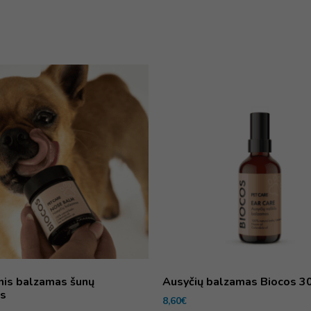
nis balzamas šunų
Ausyčių balzamas Biocos 3
s
8,60
€