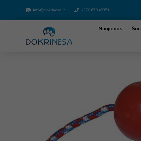
info@dokrinesa.lt
+370 679 48351
Naujienos
Šun