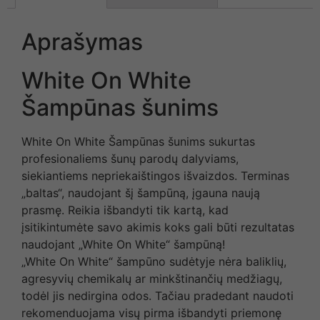
Aprašymas
White On White
Šampūnas šunims
White On White Šampūnas šunims
sukurtas
profesionaliems šunų parodų dalyviams,
siekiantiems nepriekaištingos išvaizdos. Terminas
„baltas“, naudojant šį šampūną, įgauna naują
prasmę. Reikia išbandyti tik kartą, kad
įsitikintumėte savo akimis koks gali būti rezultatas
naudojant „White On White“ šampūną!
„White On White“ šampūno sudėtyje nėra baliklių,
agresyvių chemikalų ar minkštinančių medžiagų,
todėl jis nedirgina odos. Tačiau pradedant naudoti
rekomenduojama visų pirma išbandyti priemonę