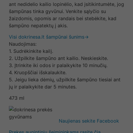
ant nedidelio kailio lopinėlio, kad įsitikintumėte, jog
šampūnas tinka gyvūnui. Venkite sąlyčio su
žaizdomis, opomis ar randais bei stebėkite, kad
šampūno nepatektų į akis.
Visi dokrinesa.lt šampūnai šunims→
Naudojimas:
1. Sudrėkinkite kailį.
2. Užpilkite šampūno ant kailio. Neskieskite.
3. Įtrinkite iki odos ir palaikykite 10 minučių.
4. Kruopščiai išskalaukite.
5. Jeigu lieka dėmių, užpilkite šampūno tiesiai ant
jų ir palaikykite dar 5 minutes.
473 ml
Naujienas sekite Facebook
Prekes augintinių šeimininkams rasite čia