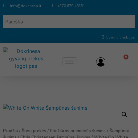
info@dokrinesa.lt
+370 679 48351
Gyvūnų viešbutis
0
Pradžia
/
Šunų prekės
/
Priežiūros priemonės šunims
/
Šampūnai
šunims
/
Chris Christensen šampūnai šunims
/ White On White