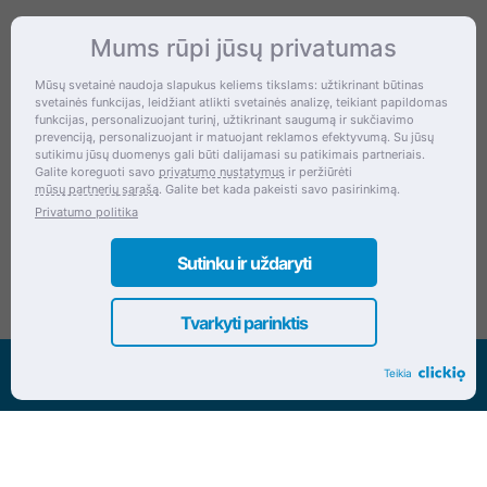
Mums rūpi jūsų privatumas
Kontaktai
Mūsų svetainė naudoja slapukus keliems tikslams: užtikrinant būtinas
svetainės funkcijas, leidžiant atlikti svetainės analizę, teikiant papildomas
Šventupės g. 28, Kaunas, Lietuva
funkcijas, personalizuojant turinį, užtikrinant saugumą ir sukčiavimo
prevenciją, personalizuojant ir matuojant reklamos efektyvumą. Su jūsų
+370 (672) 27 650
sutikimu jūsų duomenys gali būti dalijamasi su patikimais partneriais.
Galite koreguoti savo
privatumo nustatymus
ir peržiūrėti
info@dokrinesa.lt
mūsų partnerių sąrašą
. Galite bet kada pakeisti savo pasirinkimą.
Privatumo politika
MB PETHOMEPEOPLE
Įmonės kodas: 305695822
Sutinku ir uždaryti
Tvarkyti parinktis
Visos teisės saugomos www.dokrinesa.lt
Teikia