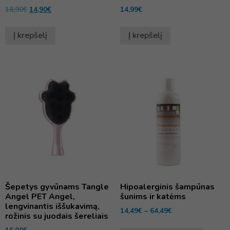
18,90
€
14,90
€
14,99
€
Į krepšelį
Į krepšelį
Šepetys gyvūnams Tangle
Hipoalerginis šampūnas
Angel PET Angel,
šunims ir katėms
lengvinantis iššukavimą,
14,49
€
–
64,49
€
rožinis su juodais šereliais