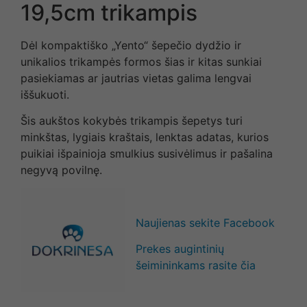
19,5cm trikampis
Dėl kompaktiško „Yento“ šepečio dydžio ir
unikalios trikampės formos šias ir kitas sunkiai
pasiekiamas ar jautrias vietas galima lengvai
iššukuoti.
Šis aukštos kokybės trikampis šepetys turi
minkštas, lygiais kraštais, lenktas adatas, kurios
puikiai išpainioja smulkius susivėlimus ir pašalina
negyvą povilnę.
Naujienas sekite Facebook
Prekes augintinių
šeimininkams rasite čia