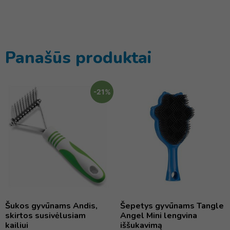
Panašūs produktai
-21%
Šukos gyvūnams Andis,
Šepetys gyvūnams Tangle
skirtos susivėlusiam
Angel Mini lengvina
kailiui
iššukavimą