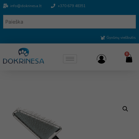
info@dokrinesa.lt
+370 679 48351
Gyvūnų viešbutis
0