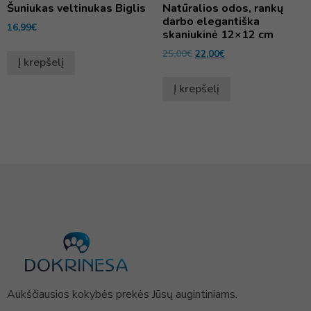
Šuniukas veltinukas Biglis
Natūralios odos, rankų
darbo elegantiška
16,99
€
skaniukinė 12×12 cm
25,00
€
22,00
€
Į krepšelį
Į krepšelį
Aukščiausios kokybės prekės Jūsų augintiniams.