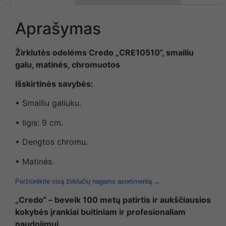
Aprašymas
Žirklutės odelėms Credo „CRE10510“, smailiu
galu, matinės, chromuotos
Išskirtinės savybės:
• Smailiu galiuku.
• Ilgis: 9 cm.
• Dengtos chromu.
• Matinės.
Peržiūrėkite visą žirklučių nagams asortimentą →
„Credo“ – beveik 100 metų patirtis ir aukščiausios
kokybės įrankiai buitiniam ir profesionaliam
naudojimui.