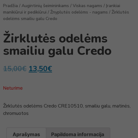
Pradžia
/
Augintinių šeimininkams
/
Viskas nagams
/
Įrankiai
manikiūrui ir pedikiūrui
/
Žnyplutės odelėms - nagams
/ Žirklutės
odelėms smailiu galu Credo
Žirklutės odelėms
smailiu galu Credo
15,00
€
13,50
€
Neturime
Žirklutės odelėms Credo CRE10510, smailiu galu, matinės,
chromuotos
Aprašymas
Papildoma informacija