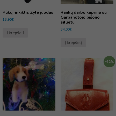
Pūkų rinkiklis Zyle juodas
Rankų darbo kuprinė su
Garbanotojo bišono
13,90
€
siluetu
34,00
€
Į krepšelį
Į krepšelį
-12%