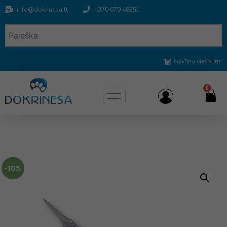
info@dokrinesa.lt
+370 679 48351
Gyvūnų viešbutis
0
-10%