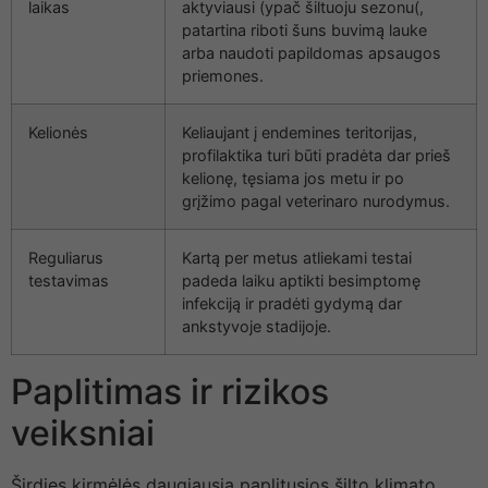
laikas
aktyviausi (ypač šiltuoju sezonu(,
patartina riboti šuns buvimą lauke
arba naudoti papildomas apsaugos
priemones.
Kelionės
Keliaujant į endemines teritorijas,
profilaktika turi būti pradėta dar prieš
kelionę, tęsiama jos metu ir po
grįžimo pagal veterinaro nurodymus.
Reguliarus
Kartą per metus atliekami testai
testavimas
padeda laiku aptikti besimptomę
infekciją ir pradėti gydymą dar
ankstyvoje stadijoje.
Paplitimas ir rizikos
veiksniai
Širdies kirmėlės daugiausia paplitusios šilto klimato