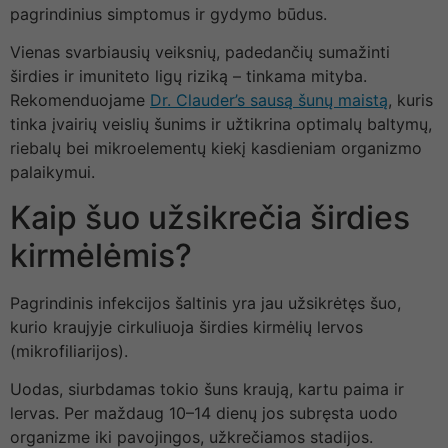
pagrindinius simptomus ir gydymo būdus.
Vienas svarbiausių veiksnių, padedančių sumažinti
širdies ir imuniteto ligų riziką – tinkama mityba.
Rekomenduojame
Dr. Clauder’s sausą šunų maistą
, kuris
tinka įvairių veislių šunims ir užtikrina optimalų baltymų,
riebalų bei mikroelementų kiekį kasdieniam organizmo
palaikymui.
Kaip šuo užsikrečia širdies
kirmėlėmis?
Pagrindinis infekcijos šaltinis yra jau užsikrėtęs šuo,
kurio kraujyje cirkuliuoja širdies kirmėlių lervos
(mikrofiliarijos).
Uodas, siurbdamas tokio šuns kraują, kartu paima ir
lervas. Per maždaug 10–14 dienų jos subręsta uodo
organizme iki pavojingos, užkrečiamos stadijos.