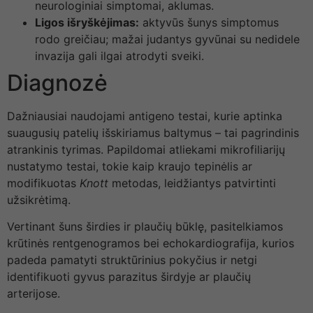
neurologiniai simptomai, aklumas.
Ligos išryškėjimas:
aktyvūs šunys simptomus
rodo greičiau; mažai judantys gyvūnai su nedidele
invazija gali ilgai atrodyti sveiki.
Diagnozė
Dažniausiai naudojami antigeno testai, kurie aptinka
suaugusių patelių išskiriamus baltymus – tai pagrindinis
atrankinis tyrimas. Papildomai atliekami mikrofiliarijų
nustatymo testai, tokie kaip kraujo tepinėlis ar
modifikuotas
Knott
metodas, leidžiantys patvirtinti
užsikrėtimą.
Vertinant šuns širdies ir plaučių būklę, pasitelkiamos
krūtinės rentgenogramos bei echokardiografija, kurios
padeda pamatyti struktūrinius pokyčius ir netgi
identifikuoti gyvus parazitus širdyje ar plaučių
arterijose.