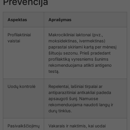
Prevencija
Aspektas
Aprašymas
Profilaktiniai
Makrocikliniai laktonai (pvz.,
vaistai
moksidektinas, ivermektinas)
paprastai skiriami kartą per mėnesį
šiltuoju sezonu. Prieš pradedant
profilaktiką vyresniems šunims
rekomenduojama atlikti antigeno
testą.
Uodų kontrolė
Repelentai, lašiniai tirpalai ar
antiparazitiniai antkakliai padeda
apsaugoti šunį. Namuose
rekomenduojama naudoti langų ir
durų tinklus.
Pasivaikščiojimų
Vakarais ir naktimis, kai uodai