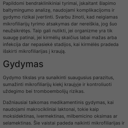
Papildomi bendraklinikiniai tyrimai, įskaitant šlapimo
baltymingumo analizę, naudojami komplikacijoms ir
gydymo rizikai įvertinti. Svarbu žinoti, kad neigiamas
mikrofiliarijų tyrimo atsakymas dar nereiškia, jog šuo
neužsikrėtęs. Taip gali nutikti, jei organizme yra tik
suaugę patinai, jei kirmėlių skaičius labai mažas arba
infekcija dar nepasiekė stadijos, kai kirmėlės pradeda
išskirti mikrofiliarijas į kraują.
Gydymas
Gydymo tikslas yra sunaikinti suaugusius parazitus,
sumažinti mikrofiliarijų kiekį kraujyje ir kontroliuoti
uždegimo bei tromboembolijų rizikas.
Dažniausiai taikomas medikamentinis gydymas, kai
naudojami makrocikliniai laktonai, tokie kaip
moksidektinas, ivermektinas, milbemicino oksimas ar
selamektinas. Šie vaistai padeda naikinti mikrofiliarijas ir