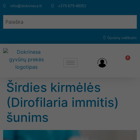
info@dokrinesa.lt
+370 679 48351
Gyvūnų viešbutis
0
Širdies kirmėlės
(Dirofilaria immitis)
šunims