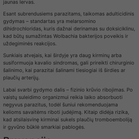
jaunas lervas.
Esant subrendusiems parazitams, taikomas adulticidinis
gydymas – standartas yra melarsomino
dihidrochloridas, kuris dažnai derinamas su doksiciklinu,
kad būtų sumažintas Wolbachia bakterijos poveikis ir
uždegiminės reakcijos.
Sunkiais atvejais, kai širdyje yra daug kirminų arba
susiformuoja kavalio sindromas, gali prireikti chirurginio
šalinimo, kai parazitai šalinami tiesiogiai iš širdies ar
plaučių arterijų.
Labai svarbi gydymo dalis – fizinio krūvio ribojimas. Po
vaistų suleidimo organizmui reikia laiko absorbuoti
negyvus parazitus, todėl šuniui rekomenduojama
kelioms savaitėms riboti judėjimą. Kitaip didėja rizika,
kad atsilaisvinę kirminai sukels plaučių tromboemboliją
ir gyvūno būklė smarkiai pablogės.