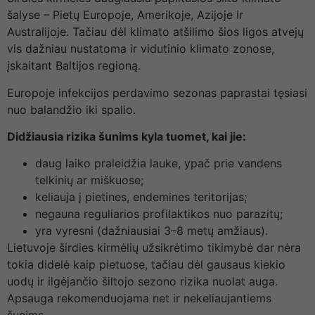
šalyse – Pietų Europoje, Amerikoje, Azijoje ir
Australijoje. Tačiau dėl klimato atšilimo šios ligos atvejų
vis dažniau nustatoma ir vidutinio klimato zonose,
įskaitant Baltijos regioną.
Europoje infekcijos perdavimo sezonas paprastai tęsiasi
nuo balandžio iki spalio.
Didžiausia rizika šunims kyla tuomet, kai jie:
daug laiko praleidžia lauke, ypač prie vandens
telkinių ar miškuose;
keliauja į pietines, endemines teritorijas;
negauna reguliarios profilaktikos nuo parazitų;
yra vyresni (dažniausiai 3–8 metų amžiaus).
Lietuvoje širdies kirmėlių užsikrėtimo tikimybė dar nėra
tokia didelė kaip pietuose, tačiau dėl gausaus kiekio
uodų ir ilgėjančio šiltojo sezono rizika nuolat auga.
Apsauga rekomenduojama net ir nekeliaujantiems