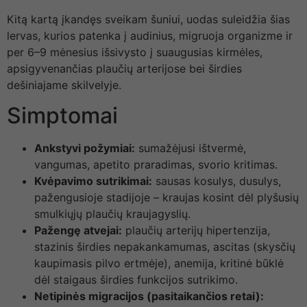
Kitą kartą įkandęs sveikam šuniui, uodas suleidžia šias
lervas, kurios patenka į audinius, migruoja organizme ir
per 6–9 mėnesius išsivysto į suaugusias kirmėles,
apsigyvenančias plaučių arterijose bei širdies
dešiniajame skilvelyje.
Simptomai
Ankstyvi požymiai:
sumažėjusi ištvermė,
vangumas, apetito praradimas, svorio kritimas.
Kvėpavimo sutrikimai:
sausas kosulys, dusulys,
pažengusioje stadijoje – kraujas kosint dėl plyšusių
smulkiųjų plaučių kraujagyslių.
Pažengę atvejai:
plaučių arterijų hipertenzija,
stazinis širdies nepakankamumas, ascitas (skysčių
kaupimasis pilvo ertmėje), anemija, kritinė būklė
dėl staigaus širdies funkcijos sutrikimo.
Netipinės migracijos (pasitaikančios retai):