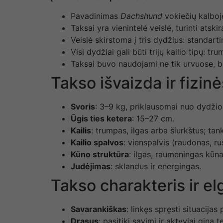
Pavadinimas
Dachshund
vokiečių kalboje
Taksai yra vienintelė veislė, turinti atski
Veislė skirstoma į tris dydžius: standartinį
Visi dydžiai gali būti trijų kailio tipų: tr
Taksai buvo naudojami ne tik urvuose, be
Takso išvaizda ir fizin
Svoris
: 3–9 kg, priklausomai nuo dydžio (
Ūgis ties ketera
: 15–27 cm.
Kailis
: trumpas, ilgas arba šiurkštus; tank
Kailio spalvos
: vienspalvis (raudonas, ru
Kūno struktūra
: ilgas, raumeningas kūna
Judėjimas
: sklandus ir energingas.
Takso charakteris ir e
Savarankiškas
: linkęs spręsti situacijas 
Drąsus
: pasitiki savimi ir aktyviai gina te