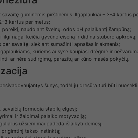
r savaitę guminėmis pirštinėmis. Ilgaplaukiai – 3–4 kartus p
r 2–3 kartus per metus;
l poreikį, naudojant švelnų, odos pH palaikantį šampūną;
r ilgi nagai keičia gyvūno eiseną ir didina stuburo apkrovą;
s per savaitę, siekiant sumažinti apnašas ir akmenis;
 ilgaplaukiams, kuriems ausyse kaupiasi drėgmė ir nešvaruma
krinti, ar nėra sudirgimų, parazitų ar kūno masės pokyčių.
izacija
s besivadovaujantys šunys, todėl jų dresūra turi būti nuosekli
2 savaičių formuoja stabilų elgesį;
yrimai ir žaidimai palaiko motyvaciją;
eguliarūs užsiėmimai padeda išlaikyti dėmesį;
a prigimtinį takso instinktą;