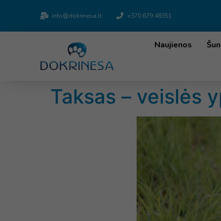
info@dokrinesa.lt
+370 679 48351
Naujienos
Šun
Taksas – veislės y