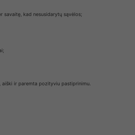
er savaitę, kad nesusidarytų sąvėlos;
i;
, aiški ir paremta pozityviu pastiprinimu.