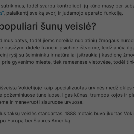
rių sutrikimus, todėl svarbu kontroliuoti jų kūno masę per s
s“
, palaikantį sveiką svorį ir judamojo aparato funkciją.
populiari šunų veislė?
ndimus patys, todėl jiems nereikia nuolatinių žmogaus nuro
pasižymi didele fizine ir psichine ištverme, leidžiančia ilgai 
į ryšį su šeimininku ir natūraliai įsitraukia į kasdienę žmo
ek prie gyvenimo mieste, tiek ramesnėse vietovėse, todėl ti
, išveista Vokietijoje kaip specializuotas urvinės medžioklė
se požeminiuose tuneliuose. Ilgas kūnas, trumpos kojos ir pla
 žeme ir manevruoti siauruose urvuose.
lus taksų veislės standartas. 1888 metais buvo įkurtas Vokie
ti po Europą bei Šiaurės Ameriką.