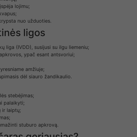
 įspėja lojimu;
 kvapus;
nukrypsta nuo užduoties.
inės ligos
kų liga (IVDD), susijusi su ilgu liemeniu;
ų apkrovos, ypač esant antsvoriui;
yresniame amžiuje;
pimasis dėl siauro žandikaulio.
klės stebėjimas;
 palaikyti;
ir laiptų;
ymas;
umažinti stuburo apkrovą.
šaras geriausias?