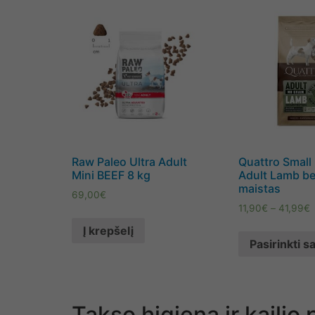
Raw Paleo Ultra Adult
Quattro Small
Mini BEEF 8 kg
Adult Lamb be
maistas
69,00
€
11,90
€
–
41,99
€
Į krepšelį
Pasirinkti 
Takso higiena ir kailio 