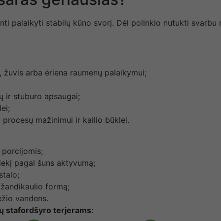
palaikyti stabilų kūno svorį. Dėl polinkio nutukti svarbu ri
, žuvis arba ėriena raumenų palaikymui;
ų ir stuburo apsaugai;
ei;
procesų mažinimui ir kailio būklei.
 porcijomis;
iekį pagal šuns aktyvumą;
stalo;
 žandikaulio formą;
iežio vandens.
 stafordšyro terjerams
: