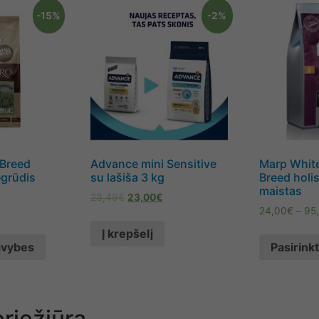
-15%
-2%
 Breed
Advance mini Sensitive
Marp White
grūdis
su lašiša 3 kg
Breed holi
maistas
23,49
€
23,00
€
24,00
€
–
95
Į krepšelį
savybes
Pasirink
priežiūra