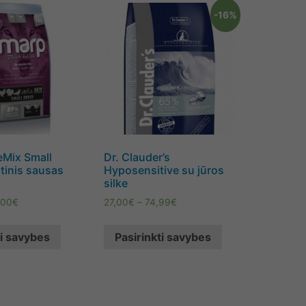
-16%
Mix Small
Dr. Clauder’s
stinis sausas
Hyposensitive su jūros
silke
,00
€
27,00
€
–
74,99
€
ti savybes
Pasirinkti savybes