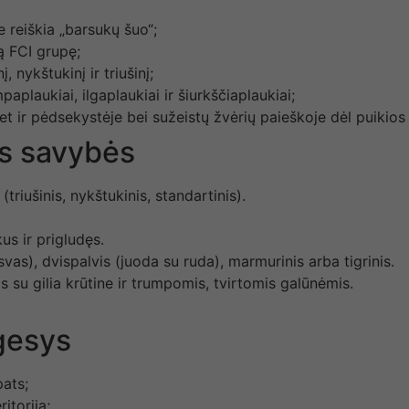
 reiškia „barsukų šuo“;
rą FCI grupę;
, nykštukinį ir triušinį;
umpaplaukiai, ilgaplaukiai ir šiurkščiaplaukiai;
t ir pėdsekystėje bei sužeistų žvėrių paieškoje dėl puikios 
ės savybės
triušinis, nykštukinis, standartinis).
us ir prigludęs.
svas), dvispalvis (juoda su ruda), marmurinis arba tigrinis.
s su gilia krūtine ir trumpomis, tvirtomis galūnėmis.
lgesys
pats;
ritoriją;