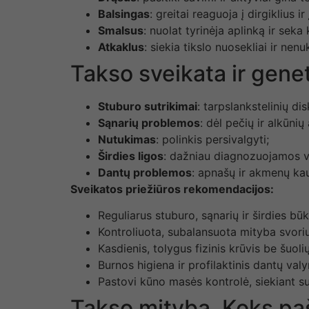
Balsingas
: greitai reaguoja į dirgiklius ir
Smalsus
: nuolat tyrinėja aplinką ir seka
Atkaklus
: siekia tikslo nuosekliai ir ne
Takso sveikata ir genet
Stuburo sutrikimai
: tarpslankstelinių dis
Sąnarių problemos
: dėl pečių ir alkūni
Nutukimas
: polinkis persivalgyti;
Širdies ligos
: dažniau diagnozuojamos v
Dantų problemos
: apnašų ir akmenų kau
Sveikatos priežiūros rekomendacijos:
Reguliarus stuburo, sąnarių ir širdies bū
Kontroliuota, subalansuota mityba svoriui
Kasdienis, tolygus fizinis krūvis be šuolių 
Burnos higiena ir profilaktinis dantų val
Pastovi kūno masės kontrolė, siekiant s
Takso mityba. Koks pa