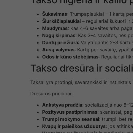
Šukavimas
: Trumpaplaukiai – 1 kartą pe
Šiurkščiaplaukiai
– reguliariai šukuoti i
Maudymas
: Kas 4–6 savaites arba paga
Nagų kirpimas
: Kas 3–4 savaites, nes pe
Dantų priežiūra
: Valyti dantis 2–3 kartu
Ausų valymas
: Kartą per savaitę, ypač
Odos ir kūno stebėjimas
: Reguliariai ti
Takso dresūra ir social
Taksai yra protingi, savarankiški ir instinktai
Dresūros principai:
Ankstyva pradžia
: socializacija nuo 8–1
Pozityvus pastiprinimas
: skanėstai, pag
Trumpi mokymo seansai
: trumpi, bet r
Kvapų ir paieškos užduotys
: jos atitink