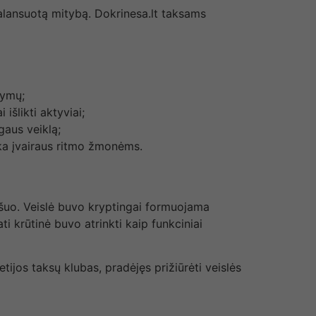
ubalansuotą mitybą. Dokrinesa.lt taksams
dymų;
išlikti aktyviai;
gaus veiklą;
nka įvairaus ritmo žmonėms.
s šuo. Veislė buvo kryptingai formuojama
ti krūtinė buvo atrinkti kaip funkciniai
tijos taksų klubas, pradėjęs prižiūrėti veislės