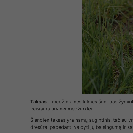
Taksas
– medžioklinės kilmės šuo, pasižymintis
veisiama urvinei medžioklei.
Šiandien taksas yra namų augintinis, tačiau yra 
dresūra, padedanti valdyti jų balsingumą ir 