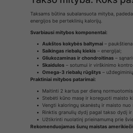
Taksams būtina subalansuota mityba, padedanti 
energijos be perteklinių kalorijų.
Svarbiausi mitybos komponentai:
Aukštos kokybės baltymai
– paukštiena
Saikingas riebalų kiekis
– energijai;
Gliukozaminas ir chondroitinas
– sąnari
Skaidulos
– sotumui ir virškinimo kontrol
Omega-3 riebalų rūgštys
– uždegiminių 
Praktiniai mitybos patarimai:
Maitinti 2 kartus per dieną normuotomis
Stebėti kūno masę ir koreguoti maisto k
Vengti kaloringų skanėstų ir maisto nuo 
Rinktis granulių dydį pagal takso dydį ir
Užtikrinti nuolatinį prieinamumą prie šv
Rekomenduojamas šunų maistas amerikiečių