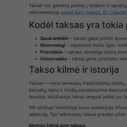
Taksai turi genetinį polinkį į stuburo ir sąna
rekomenduoja
sausą šunų maistą „Dr Clauder’
Kodėl taksas yra tokia 
Savarankiški
– taksai geba priimti spre
Ištvermingi
– nepaisant mažo ūgio, veislė 
Prieraišūs
– taksas užmezga stiprų emocin
Universalūs
– taksai gerai prisitaiko ti
Takso kilmė ir istorija
Taksas – viena seniausių medžioklinių veislių
barsukų, lapių ir triušių persekiojimui siauruo
bruožai, leidžiantys taksui lengvai judėti po
XIX amžiuje Vokietijoje buvo nustatytas oficia
selekciją. Tuo laikotarpiu taksai pradėjo plis
Įdomūs faktai apie taksus: