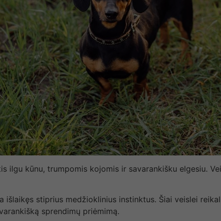
 ilgu kūnu, trumpomis kojomis ir savarankišku elgesiu. Veisl
išlaikęs stiprius medžioklinius instinktus. Šiai veislei reikal
savarankišką sprendimų priėmimą.