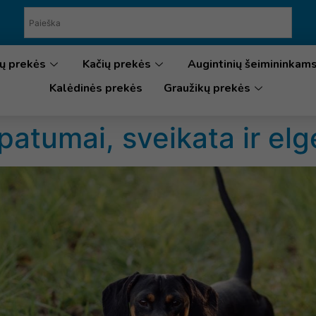
ų prekės
Kačių prekės
Augintinių šeimininkam
Kalėdinės prekės
Graužikų prekės
patumai, sveikata ir elg