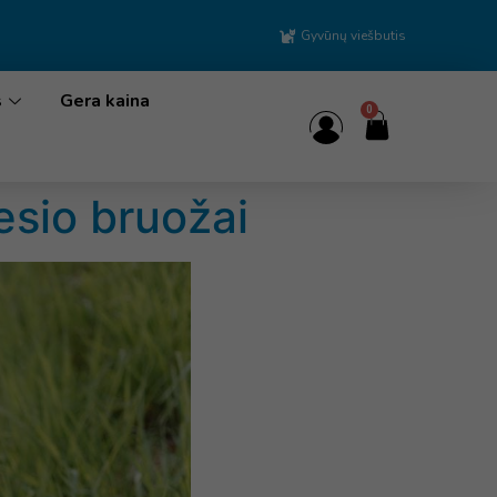
Gyvūnų viešbutis
s
Gera kaina
0
esio bruožai