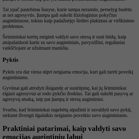
Tai ypač pastebima šunyse, kurie tampa neramūs, pernelyg budrūs
ar net agresyvūs. Įtampa gali sukelti fiziologinius pokyčius
augintiniuose, tokius kaip padažnėjęs širdies plakimas ar virškinimo
problemos.
Šeimininkai turėtų mėginti valdyti savo stresą ir rasti būdų, kaip
atsipalaiduoti kartu su savo augintiniais, pavyzdžiui, reguliariai
vaikščiojant ar užsiimant mankšta.
Pyktis
Pyktis yra dar viena stipri neigiama emocija, kuri gali turėti poveikį
augintiniams.
Gyvūnai gali atrodyti išsigandę ar susirūpinę, kai jų šeimininkai
elgiasi agresyviai ar rodo pykčio ženklus. Tai gali sukelti pasyvų ar
agresyvų atsaką, taip pat įtampą ir stresą augintiniui.
Svarbu, kad šeimininkai sugebėtų atpažinti ir suvaldyti savo pyktį,
siekiant išvengti ilgalaikio neigiamo poveikio savo augintiniams.
Praktiniai patarimai, kaip valdyti savo
emocijas augintinių labui