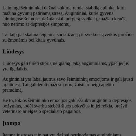
Laimingi šeimininkai dažnai sukuria ramią, stabilią aplinką, kuri
mažina gyvūnų patiriamą stresą. Augintiniai, kurie gyvena
laimingose šeimose, dažniausiai turi gerą sveikatą, mažiau kenčia
nuo nerimo ar depresijos simptomų.
Tai taip pat skatina teigiamą socializaciją ir sveikus sąveikos įpročius
su žmonėmis bei kitais gyvūnais.
Liūdesys
Liūdesys gali turėti stiprią neigiamą įtaką augintiniams, ypač jei jis
yra ilgalaikis.
Augintiniai yra labai jautrūs savo šeimininkų emocijoms ir gali jausti
jų liūdesį. Tai gali lemti mažesnį norą žaisti ar netgi apetito
praradimą.
Be to, tokios šeimininko emocijos gali iššaukti augintinio depresijos
požymius, todėl svarbu stebėti šiuos pokyčius ir, jei reikia, prašyti
veterinaro ar elgesio specialisto pagalbos.
Įtampa
Įtampa ir stresas taip pat yra dažnai perduodamas augintiniams.