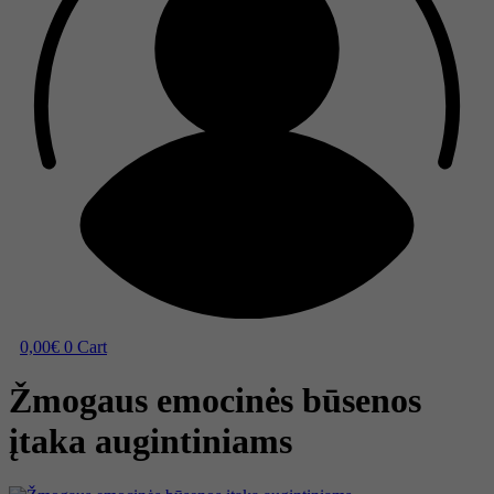
0,00
€
0
Cart
Žmogaus emocinės būsenos
įtaka augintiniams