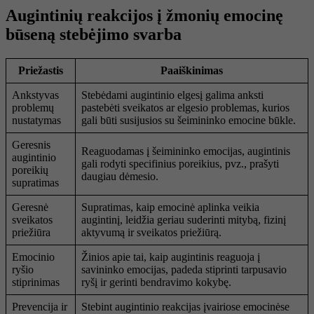
Augintinių reakcijos į žmonių emocinę
būseną stebėjimo svarba
Priežastis
Paaiškinimas
Ankstyvas
Stebėdami augintinio elgesį galima anksti
problemų
pastebėti sveikatos ar elgesio problemas, kurios
nustatymas
gali būti susijusios su šeimininko emocine būkle.
Geresnis
Reaguodamas į šeimininko emocijas, augintinis
augintinio
gali rodyti specifinius poreikius, pvz., prašyti
poreikių
daugiau dėmesio.
supratimas
Geresnė
Supratimas, kaip emocinė aplinka veikia
sveikatos
augintinį, leidžia geriau suderinti mitybą, fizinį
priežiūra
aktyvumą ir sveikatos priežiūrą.
Emocinio
Žinios apie tai, kaip augintinis reaguoja į
ryšio
savininko emocijas, padeda stiprinti tarpusavio
stiprinimas
ryšį ir gerinti bendravimo kokybę.
Prevencija ir
Stebint augintinio reakcijas įvairiose emocinėse