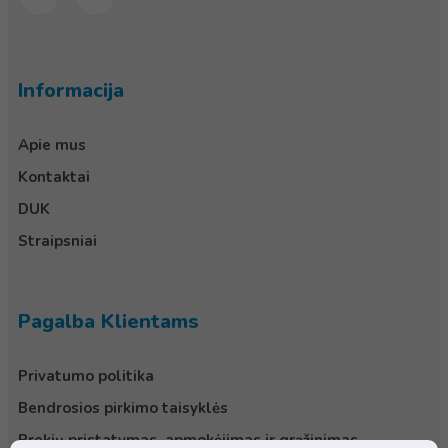
Informacija
Apie mus
Kontaktai
DUK
Straipsniai
Pagalba Klientams
Privatumo politika
Bendrosios pirkimo taisyklės
Prekių pristatymas, apmokėjimas ir grąžinimas