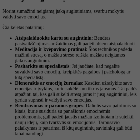
Norint sumažinti neigiamą įtaką augintiniams, svarbu mokytis
valdyti savo emocijas.
Čia keletas patarimų:
Atsipalaiduokite kartu su augintiniu
: Bendras
pasivaikščiojimas ar žaidimas gali padėti abiem atsipalaiduoti.
Meditacija ir kvėpavimo pratimai
: Šios technikos padeda
mažinti stresą, o mažiau streso reiškia mažiau neigiamos
įtakos augintiniui.
Pasitarkite su specialistais
: Jei jaučiate, kad negalite
suvaldyti savo emocijų, kreipkitės pagalbos į psichologą ar
kitą specialistą.
Dienoraštis ar emocijų žurnalas
: Kasdien užrašykite savo
emocijas ir įvykius, kurie sukėlė tam tikrus jausmus. Tai padės
atpažinti tai, kas gali sukelti stresą jums ir jūsų augintiniui, leis
geriau suprasti ir valdyti savo emocijas.
Bendravimas ir paramos grupės
: Dalintis savo patirtimis su
kitais, kurie susiduria su panašiomis emocinėmis
problemomis, gali padėti jaustis mažiau izoliuotam ir suteikti
naujų idėjų, kaip tvarkytis su emocijomis. Tarpusavio
palaikymas ir patarimai iš kitų augintinių savininkų gali būti
labai naudingi.