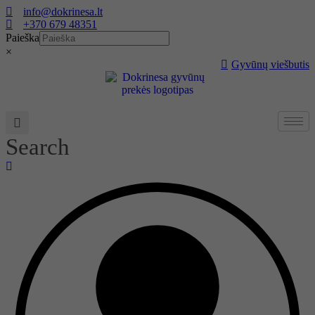
Eiti
info@dokrinesa.lt
prie
+370 679 48351
turinio
Paieška
×
Gyvūnų viešbutis
Search