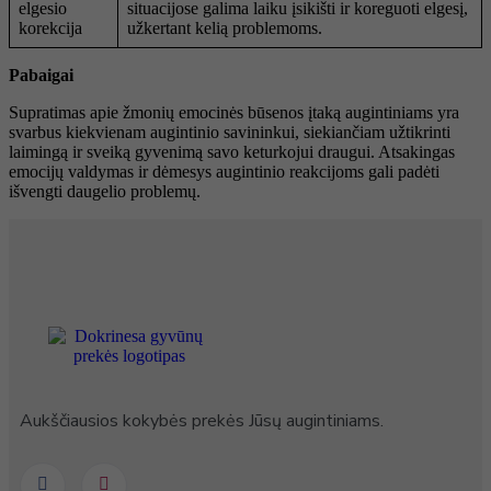
elgesio
situacijose galima laiku įsikišti ir koreguoti elgesį,
korekcija
užkertant kelią problemoms.
Pabaigai
Supratimas apie žmonių emocinės būsenos įtaką augintiniams yra
svarbus kiekvienam augintinio savininkui, siekiančiam užtikrinti
laimingą ir sveiką gyvenimą savo keturkojui draugui. Atsakingas
emocijų valdymas ir dėmesys augintinio reakcijoms gali padėti
išvengti daugelio problemų.
Aukščiausios kokybės prekės Jūsų augintiniams.