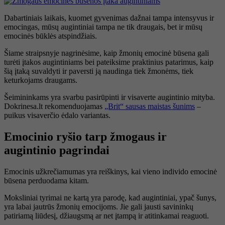
Dabartiniais laikais, kuomet gyvenimas dažnai tampa intensyvus ir
emocingas, mūsų augintiniai tampa ne tik draugais, bet ir mūsų
emocinės būklės atspindžiais.
Šiame straipsnyje nagrinėsime, kaip žmonių emocinė būsena gali
turėti įtakos augintiniams bei pateiksime praktinius patarimus, kaip
šią įtaką suvaldyti ir paversti ją naudinga tiek žmonėms, tiek
keturkojams draugams.
Šeimininkams yra svarbu pasirūpinti ir visaverte augintinio mityba.
Dokrinesa.lt rekomenduojamas
„Brit“ sausas maistas šunims
–
puikus visaverčio ėdalo variantas.
Emocinio ryšio tarp žmogaus ir
augintinio pagrindai
Emocinis užkrečiamumas yra reiškinys, kai vieno individo emocinė
būsena perduodama kitam.
Moksliniai tyrimai ne kartą yra parodę, kad augintiniai, ypač šunys,
yra labai jautrūs žmonių emocijoms. Jie gali jausti savininkų
patiriamą liūdesį, džiaugsmą ar net įtampą ir atitinkamai reaguoti.