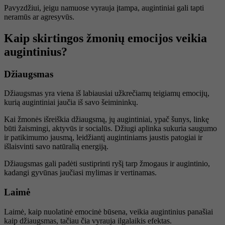
Pavyzdžiui, jeigu namuose vyrauja įtampa, augintiniai gali tapti
neramūs ar agresyvūs.
Kaip skirtingos žmonių emocijos veikia
augintinius?
Džiaugsmas
Džiaugsmas yra viena iš labiausiai užkrečiamų teigiamų emocijų,
kurią augintiniai jaučia iš savo šeimininkų.
Kai žmonės išreiškia džiaugsmą, jų augintiniai, ypač šunys, linkę
būti žaismingi, aktyvūs ir socialūs. Džiugi aplinka sukuria saugumo
ir patikimumo jausmą, leidžiantį augintiniams jaustis patogiai ir
išlaisvinti savo natūralią energiją.
Džiaugsmas gali padėti sustiprinti ryšį tarp žmogaus ir augintinio,
kadangi gyvūnas jaučiasi mylimas ir vertinamas.
Laimė
Laimė, kaip nuolatinė emocinė būsena, veikia augintinius panašiai
kaip džiaugsmas, tačiau čia vyrauja ilgalaikis efektas.