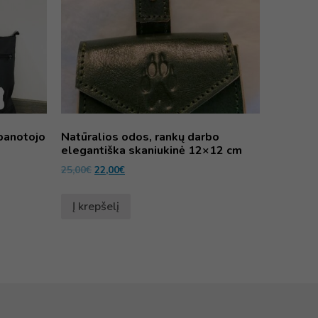
banotojo
Natūralios odos, rankų darbo
elegantiška skaniukinė 12×12 cm
25,00
€
22,00
€
Į krepšelį