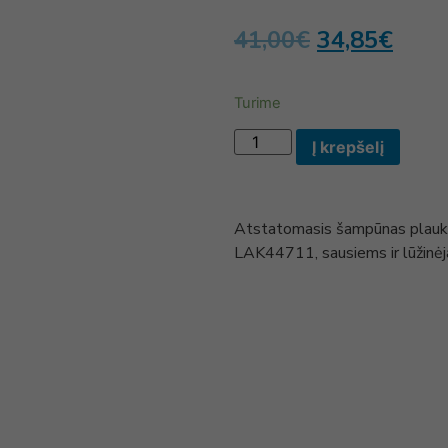
41,00
€
34,85
€
Turime
Į krepšelį
Atstatomasis šampūnas plau
LAK44711, sausiems ir lūžinė