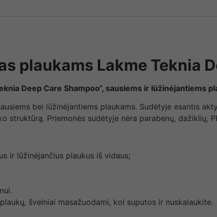
as plaukams Lakme Teknia D
knia Deep Care Shampoo“, sausiems ir lūžinėjantiems p
usiems bei lūžinėjantiems plaukams. Sudėtyje esantis aktyv
ko struktūrą. Priemonės sudėtyje nėra parabenų, dažiklių, P
us ir lūžinėjančius plaukus iš vidaus;
mui.
 plaukų, švelniai masažuodami, kol suputos ir nuskalaukite.