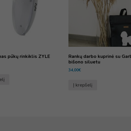
as pūkų rinkiklis ZYLE
Rankų darbo kuprinė su Gar
bišono siluetu
34,00
€
elį
Į krepšelį