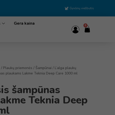
Gyvūnų viešbutis
s
Gera kaina
0
/
Plaukų priemonės
/
Šampūnai
/
L’alga plaukų
as plaukams Lakme Teknia Deep Care 1000 ml
is šampūnas
akme Teknia Deep
ml