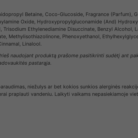
idopropyl Betaine, Coco-Glucoside, Fragrance (Parfum), Gl
pylamine Oxide, Hydroxypropylgluconamide (And) Hydrox
, Trisodium Ethylenediamine Disuccinate, Benzyl Alcohol, L
te, Methylisothiazolinone, Phenoxyethanol, Ethylhexylglyce
Cinnamal, Linalool.
 Prieš naudojant produktą prašome pasitikrinti sudėtį ant p
vadovaukitės pastarąja.
araudimas, niežulys ar bet kokios sunkios alerginės reakcij
erai praplauti vandeniu. Laikyti vaikams nepasiekiamoje viet