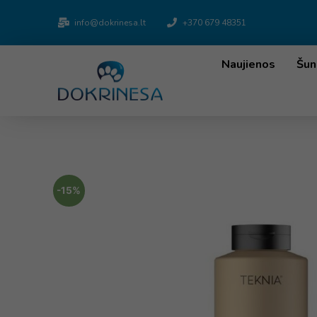
info@dokrinesa.lt
+370 679 48351
Naujienos
Šun
-15%