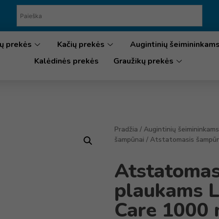
ų prekės
Kačių prekės
Augintinių šeimininkam
Kalėdinės prekės
Graužikų prekės
Pradžia
/
Augintinių šeimininkams
šampūnai
/ Atstatomasis šampūn
Atstatomas
plaukams L
Care 1000 