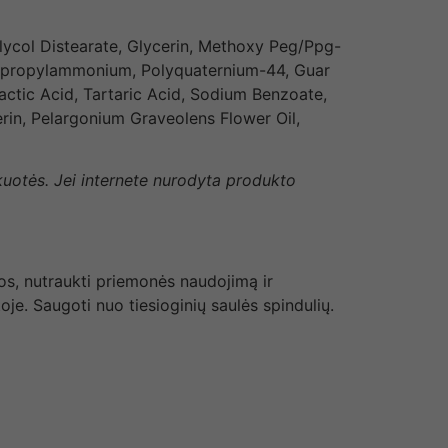
ycol Distearate, Glycerin, Methoxy Peg/Ppg-
ypropylammonium, Polyquaternium-44, Guar
actic Acid, Tartaric Acid, Sodium Benzoate,
rin, Pelargonium Graveolens Flower Oil,
akuotės. Jei internete nurodyta produkto
os, nutraukti priemonės naudojimą ir
oje. Saugoti nuo tiesioginių saulės spindulių.