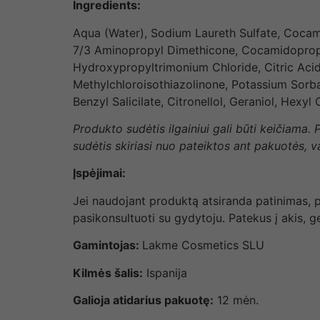
Ingredients:
Aqua (Water), Sodium Laureth Sulfate, Cocam
7/3 Aminopropyl Dimethicone, Cocamidopro
Hydroxypropyltrimonium Chloride, Citric Acid
Methylchloroisothiazolinone, Potassium Sorba
Benzyl Salicilate, Citronellol, Geraniol, Hexyl 
Produkto sudėtis ilgainiui gali būti keičiama.
sudėtis skiriasi nuo pateiktos ant pakuotės, 
Įspėjimai:
Jei naudojant produktą atsiranda patinimas, p
pasikonsultuoti su gydytoju. Patekus į akis, g
Gamintojas:
Lakme Cosmetics SLU
Kilmės šalis:
Ispanija
Galioja atidarius pakuotę:
12 mėn.