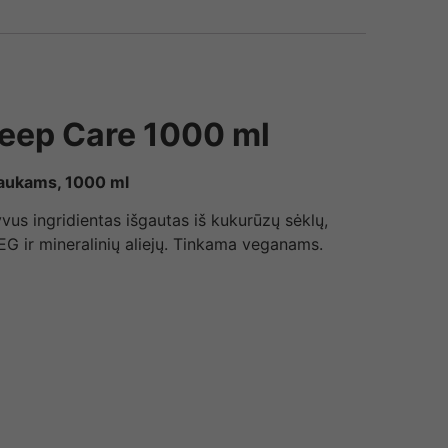
eep Care 1000 ml
laukams, 1000 ml
us ingridientas išgautas iš kukurūzų sėklų,
EG ir mineralinių aliejų. Tinkama veganams.