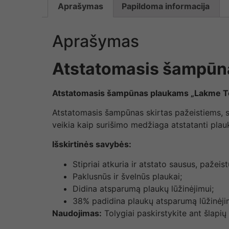
Aprašymas
Papildoma informacija
Aprašymas
Atstatomasis šampūn
Atstatomasis šampūnas plaukams „Lakme Te
Atstatomasis šampūnas skirtas pažeistiems, sa
veikia kaip surišimo medžiaga atstatanti plau
Išskirtinės savybės:
Stipriai atkuria ir atstato sausus, pažeist
Paklusnūs ir švelnūs plaukai;
Didina atsparumą plaukų lūžinėjimui;
38% padidina plaukų atsparumą lūžinėji
Naudojimas:
Tolygiai paskirstykite ant šlapių