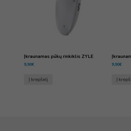
Įkraunamas pūkų rinkiklis ZYLE
Įkraunam
9,90
€
9,90
€
Į krepšelį
Į krepš