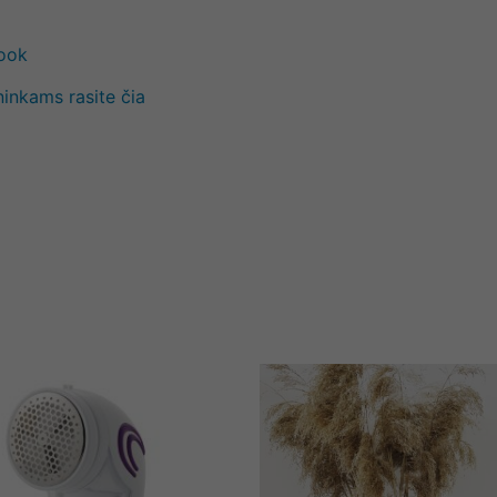
book
ninkams rasite čia