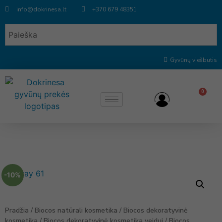
info@dokrinesa.lt
+370 679 48351
Gyvūnų viešbutis
0
-10%
Pradžia
/
Biocos natūrali kosmetika
/
Biocos dekoratyvinė
kosmetika
/
Biocos dekoratyvinė kosmetika veidui
/ Biocos