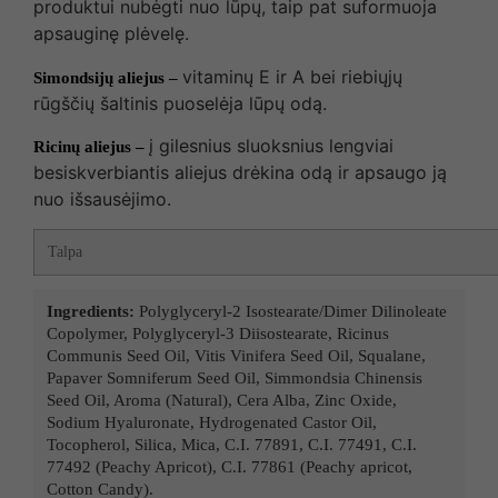
produktui nubėgti nuo lūpų, taip pat suformuoja
apsauginę plėvelę.
vitaminų E ir A bei riebiųjų
Simondsijų aliejus –
rūgščių šaltinis puoselėja lūpų odą.
į gilesnius sluoksnius lengviai
Ricinų aliejus –
besiskverbiantis aliejus drėkina odą ir apsaugo ją
nuo išsausėjimo.
Talpa
Ingredients:
Polyglyceryl-2 Isostearate/Dimer Dilinoleate
Copolymer, Polyglyceryl-3 Diisostearate, Ricinus
Communis Seed Oil, Vitis Vinifera Seed Oil, Squalane,
Papaver Somniferum Seed Oil, Simmondsia Chinensis
Seed Oil, Aroma (Natural), Cera Alba, Zinc Oxide,
Sodium Hyaluronate, Hydrogenated Castor Oil,
Tocopherol, Silica, Mica, C.I. 77891, C.I. 77491, C.I.
77492 (Peachy Apricot), C.I. 77861 (Peachy apricot,
Cotton Candy).