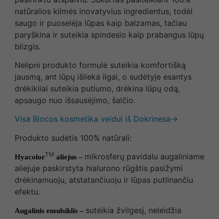
natūralios kilmės inovatyvius ingredientus, todėl
saugo ir puoselėja lūpas kaip balzamas, tačiau
paryškina ir suteikia spindesio kaip prabangus lūpų
blizgis.
Nelipni produkto formulė suteikia komfortišką
jausmą, ant lūpų išlieka ilgai, o sudėtyje esantys
drėkikliai suteikia putlumo, drėkina lūpų odą,
apsaugo nuo išsausėjimo, šalčio.
Visa Biocos kosmetika veidui iš Dokrinesa→
Produkto sudėtis 100% natūrali:
TM
mikrosferų pavidalu augaliniame
Hyacolor
aliejus –
aliejuje paskirstyta hialurono rūgštis pasižymi
drėkinamuoju, atstatančiuoju ir lūpas putlinančiu
efektu.
suteikia žvilgesį, neleidžia
Augalinis emulsiklis –