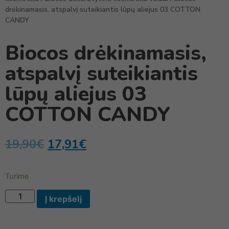
drėkinamasis, atspalvį suteikiantis lūpų aliejus 03 COTTON
CANDY
Biocos drėkinamasis,
atspalvį suteikiantis
lūpų aliejus 03
COTTON CANDY
19,90
€
17,91
€
Turime
Į krepšelį