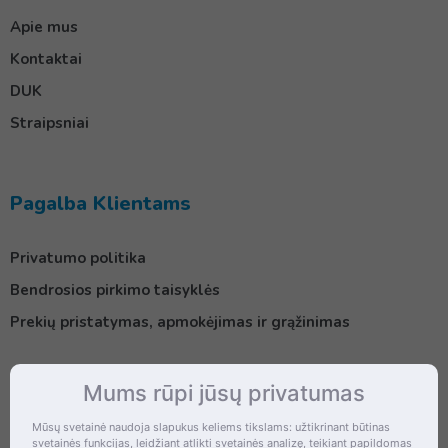
Apie mus
Kontaktai
DUK
Straipsniai
Pagalba Klientams
Privatumo politika
Bendrosios pirkimo taisyklės
Prekių pristatymas, apmokėjimas ir grąžinimas
Mums rūpi jūsų privatumas
Kontaktai
Mūsų svetainė naudoja slapukus keliems tikslams: užtikrinant būtinas
svetainės funkcijas, leidžiant atlikti svetainės analizę, teikiant papildomas