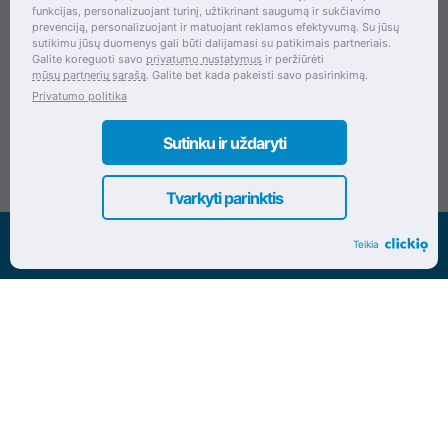
Šventupės g. 28, Kaunas, Lietuva
funkcijas, personalizuojant turinį, užtikrinant saugumą ir sukčiavimo
prevenciją, personalizuojant ir matuojant reklamos efektyvumą. Su jūsų
+370 (672) 27 650
sutikimu jūsų duomenys gali būti dalijamasi su patikimais partneriais.
Galite koreguoti savo
privatumo nustatymus
ir peržiūrėti
info@dokrinesa.lt
mūsų partnerių sąrašą
. Galite bet kada pakeisti savo pasirinkimą.
Privatumo politika
MB PETHOMEPEOPLE
Įmonės kodas: 305695822
Sutinku ir uždaryti
Tvarkyti parinktis
Visos teisės saugomos www.dokrinesa.lt
Teikia