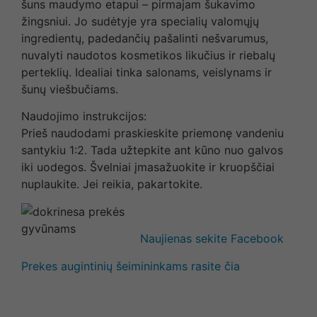
šuns maudymo etapui – pirmajam šukavimo
žingsniui. Jo sudėtyje yra specialių valomųjų
ingredientų, padedančių pašalinti nešvarumus,
nuvalyti naudotos kosmetikos likučius ir riebalų
perteklių. Idealiai tinka salonams, veislynams ir
šunų viešbučiams.
Naudojimo instrukcijos:
Prieš naudodami praskieskite priemonę vandeniu
santykiu 1:2. Tada užtepkite ant kūno nuo galvos
iki uodegos. Švelniai įmasažuokite ir kruopščiai
nuplaukite. Jei reikia, pakartokite.
Naujienas sekite Facebook
Prekes augintinių šeimininkams rasite čia