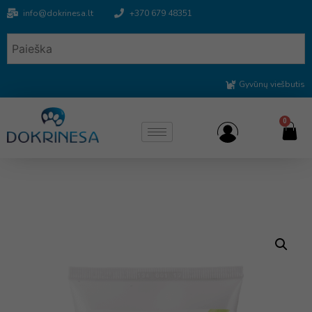
info@dokrinesa.lt
+370 679 48351
Gyvūnų viešbutis
0