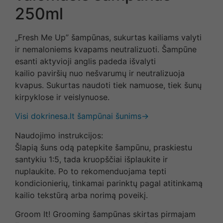
250ml
„Fresh Me Up” šampūnas, sukurtas kailiams valyti
ir nemaloniems kvapams neutralizuoti. Šampūne
esanti aktyvioji anglis padeda išvalyti
kailio paviršių nuo nešvarumų ir neutralizuoja
kvapus. Sukurtas naudoti tiek namuose, tiek šunų
kirpyklose ir veislynuose.
Visi dokrinesa.lt šampūnai šunims→
Naudojimo instrukcijos:
Šlapią šuns odą patepkite šampūnu, praskiestu
santykiu 1:5, tada kruopščiai išplaukite ir
nuplaukite. Po to rekomenduojama tepti
kondicionierių, tinkamai parinktų pagal atitinkamą
kailio tekstūrą arba norimą poveikį.
Groom It! Grooming šampūnas skirtas pirmajam