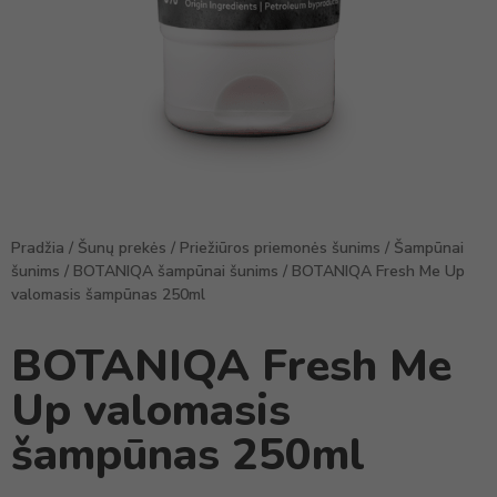
Pradžia
/
Šunų prekės
/
Priežiūros priemonės šunims
/
Šampūnai
šunims
/
BOTANIQA šampūnai šunims
/ BOTANIQA Fresh Me Up
valomasis šampūnas 250ml
BOTANIQA Fresh Me
Up valomasis
šampūnas 250ml