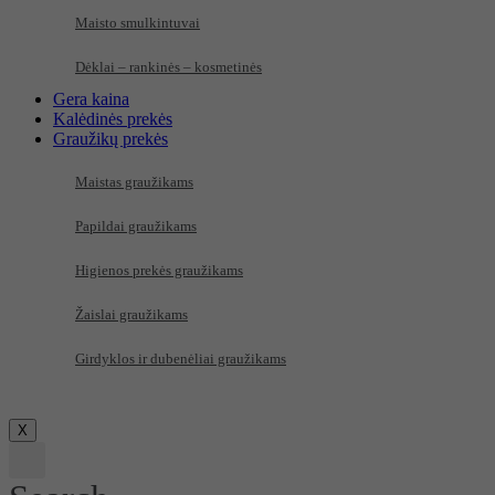
Maisto smulkintuvai
Dėklai – rankinės – kosmetinės
Gera kaina
Kalėdinės prekės
Graužikų prekės
Maistas graužikams
Papildai graužikams
Higienos prekės graužikams
Žaislai graužikams
Girdyklos ir dubenėliai graužikams
X