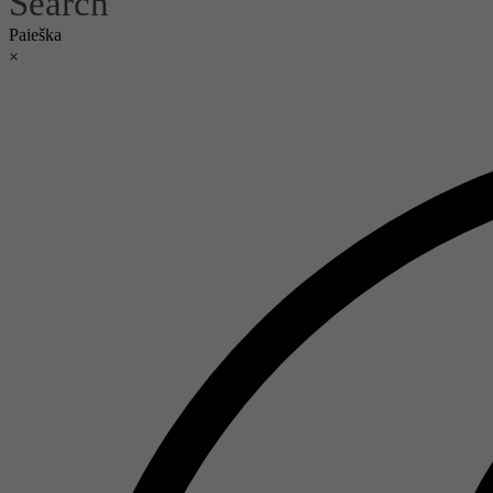
Search
Paieška
×