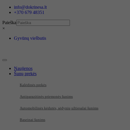
Eiti
info@dokrinesa.lt
prie
+370 679 48351
turinio
Paieška
×
Gyvūnų viešbutis
Naujienos
Šunų prekės
Kalėdinės prekės
Antiparazitinės priemonės šunims
Automobilinės kėdutės, sėdynių užtiesalai šunims
Baseinai šunims