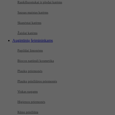
Rankšluostukai ir pledai katėms
Sausas maistas katėms
Skanėstai katėms
Žaislai katėms
Augintinių šeimininkams
Papildai žmonėms
Biocos natūrali kosmetika
Plaukų priemonės
Plaukų priežiūros priemonės
Viskas nagams
Higienos priemonės
Kūno priežiūra