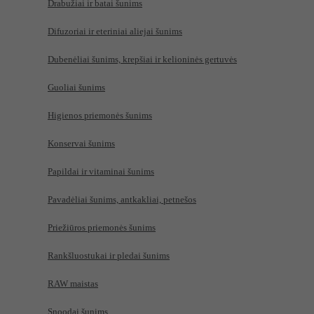
Drabužiai ir batai šunims
Difuzoriai ir eteriniai aliejai šunims
Dubenėliai šunims, krepšiai ir kelioninės gertuvės
Guoliai šunims
Higienos priemonės šunims
Konservai šunims
Papildai ir vitaminai šunims
Pavadėliai šunims, antkakliai, petnešos
Priežiūros priemonės šunims
Rankšluostukai ir pledai šunims
RAW maistas
Snoodai šunims