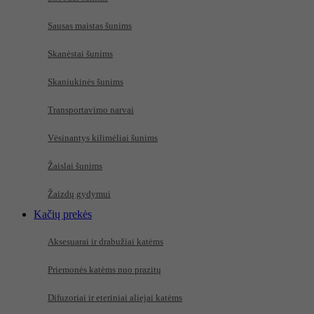
Sausas maistas šunims
Skanėstai šunims
Skaniukinės šunims
Transportavimo narvai
Vėsinantys kilimėliai šunims
Žaislai šunims
Žaizdų gydymui
Kačių prekės
Aksesuarai ir drabužiai katėms
Priemonės katėms nuo prazitų
Difuzoriai ir eteriniai aliejai katėms