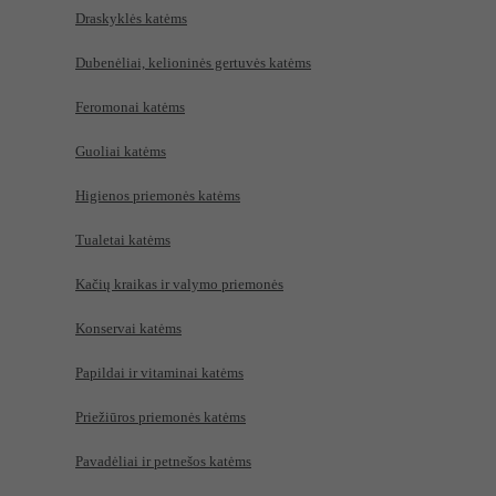
Draskyklės katėms
Dubenėliai, kelioninės gertuvės katėms
Feromonai katėms
Guoliai katėms
Higienos priemonės katėms
Tualetai katėms
Kačių kraikas ir valymo priemonės
Konservai katėms
Papildai ir vitaminai katėms
Priežiūros priemonės katėms
Pavadėliai ir petnešos katėms