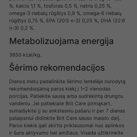
%, kalcis 1,1 %, fosforas 0,5 %, natris 0,25 %,
omega-3 riebalų rūgštys 0,9 %, omega-6 riebalų
rūgštys 0,75 %, EPA (20:5 n-3) 0,25 %, DHA (22:6
n-3) 0,2 %.
Metabolizuojama energija
3650 kcal/kg.
Šėrimo rekomendacijos
Dienos metu padalinkite šėrimo lentelėje nurodytą
rekomenduojamą paros kiekį į 1–2 vienodas
porcijas. Patiekite sausą arba sudrėkintą drungnu
vandeniu. Jei patiekiate Brit Care pirmąkart,
sumaišykite jį su ankstesniu pašaru ir per 7 dienas
palaipsniui didinkite Brit Care sauso maisto dalį.
Paros kiekis gali skirtis priklausomai nuo aplinkos
ir šuns aktyvumo bei amžiaus. Visada užtikrinkite