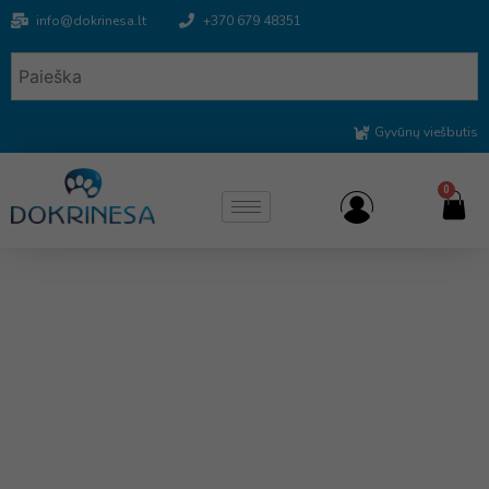
info@dokrinesa.lt
+370 679 48351
Gyvūnų viešbutis
0