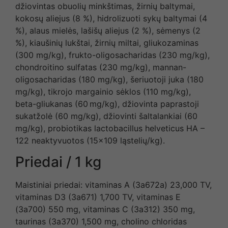
džiovintas obuolių minkštimas, žirnių baltymai,
kokosų aliejus (8 %), hidrolizuoti sykų baltymai (4
%), alaus mielės, lašišų aliejus (2 %), sėmenys (2
%), kiaušinių lukštai, žirnių miltai, gliukozaminas
(300 mg/kg), frukto-oligosacharidas (230 mg/kg),
chondroitino sulfatas (230 mg/kg), mannan-
oligosacharidas (180 mg/kg), šeriuotoji juka (180
mg/kg), tikrojo margainio sėklos (110 mg/kg),
beta-gliukanas (60 mg/kg), džiovinta paprastoji
sukatžolė (60 mg/kg), džiovinti šaltalankiai (60
mg/kg), probiotikas lactobacillus helveticus HA –
122 neaktyvuotos (15×109 ląstelių/kg).
Priedai / 1 kg
Maistiniai priedai: vitaminas A (3a672a) 23,000 TV,
vitaminas D3 (3a671) 1,700 TV, vitaminas E
(3a700) 550 mg, vitaminas C (3a312) 350 mg,
taurinas (3a370) 1,500 mg, cholino chloridas