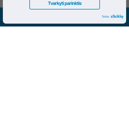
Tvarkyti parinktis
Visos teisės saugomos www.dokrinesa.lt
Teikia