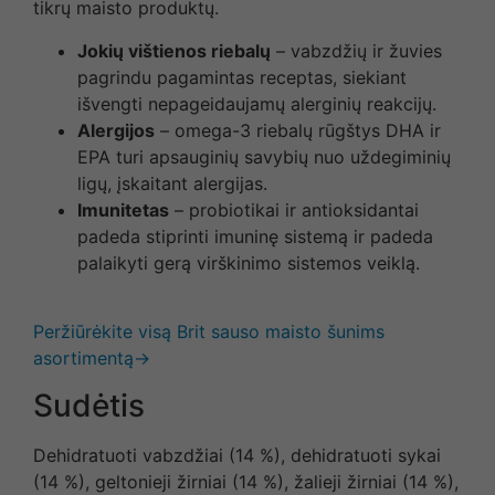
tikrų maisto produktų.
Jokių vištienos riebalų
– vabzdžių ir žuvies
pagrindu pagamintas receptas, siekiant
išvengti nepageidaujamų alerginių reakcijų.
Alergijos
– omega-3 riebalų rūgštys DHA ir
EPA turi apsauginių savybių nuo uždegiminių
ligų, įskaitant alergijas.
Imunitetas
– probiotikai ir antioksidantai
padeda stiprinti imuninę sistemą ir padeda
palaikyti gerą virškinimo sistemos veiklą.
Peržiūrėkite visą Brit sauso maisto šunims
asortimentą→
Sudėtis
Dehidratuoti vabzdžiai (14 %), dehidratuoti sykai
(14 %), geltonieji žirniai (14 %), žalieji žirniai (14 %),