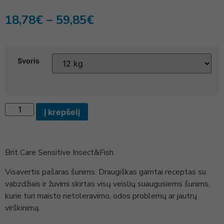
18,78
€
–
59,85
€
Svoris
Į krepšelį
Brit Care Sensitive Insect&Fish
Visavertis pašaras šunims. Draugiškas gamtai receptas su
vabzdžiais ir žuvimi skirtas visų veislių suaugusiems šunims,
kurie turi maisto netoleravimo, odos problemų ar jautrų
virškinimą.