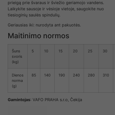
prieigą prie švaraus ir šviežio geriamojo vandens.
Laikykite sausoje ir vėsioje vietoje, saugokite nuo
tiesioginių saulės spindulių.
Geriausias iki: nurodyta ant pakuotės.
Maitinimo normos
Šuns
5
10
15
20
25
30
svoris
(kg)
Dienos
85
140
190
240
280
310
norma
(g)
Gamintojas
: VAFO PRAHA s.r.o, Čekija