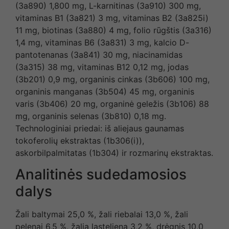
(3a890) 1,800 mg, L-karnitinas (3a910) 300 mg,
vitaminas B1 (3a821) 3 mg, vitaminas B2 (3a825i)
11 mg, biotinas (3a880) 4 mg, folio rūgštis (3a316)
1,4 mg, vitaminas B6 (3a831) 3 mg, kalcio D-
pantotenanas (3a841) 30 mg, niacinamidas
(3a315) 38 mg, vitaminas B12 0,12 mg, jodas
(3b201) 0,9 mg, organinis cinkas (3b606) 100 mg,
organinis manganas (3b504) 45 mg, organinis
varis (3b406) 20 mg, organinė geležis (3b106) 88
mg, organinis selenas (3b810) 0,18 mg.
Technologiniai priedai: iš aliejaus gaunamas
tokoferolių ekstraktas (1b306(i)),
askorbilpalmitatas (1b304) ir rozmarinų ekstraktas.
Analitinės sudedamosios
dalys
Žali baltymai 25,0 %, žali riebalai 13,0 %, žali
pelenai 6,5 %, žalia ląsteliena 3,2 %, drėgnis 10,0