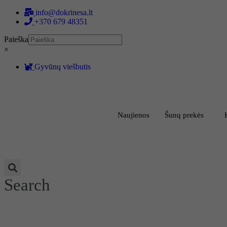
Eiti
info@dokrinesa.lt
prie
+370 679 48351
turinio
Paieška
×
Gyvūnų viešbutis
Naujienos
Šunų prekės
Search