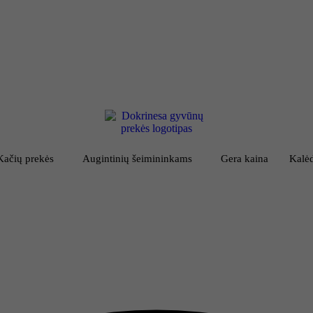
Kačių prekės
Augintinių šeimininkams
Gera kaina
Kalėd