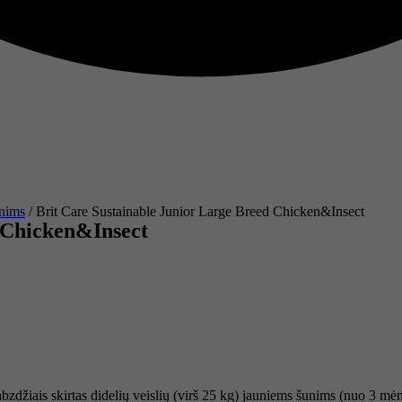
unims
/ Brit Care Sustainable Junior Large Breed Chicken&Insect
 Chicken&Insect
bzdžiais skirtas didelių veislių (virš 25 kg) jauniems šunims (nuo 3 mėn