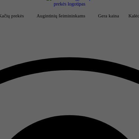
Kačių prekės
Augintinių šeimininkams
Gera kaina
Kalėd