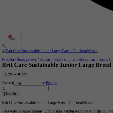
0
Cart
Pradžia
/
Šunų prekės
/
Sausas maistas šunims
/
Brit sausas maistas š
Brit Care Sustainable Junior Large Breed
13,29
€
–
48,99
€
Svoris
Išvalyti
produkto
kiekis:
Į krepšelį
Brit
Care
Brit Care Sustainable Junior Large Breed Chicken&Insect
Sustainable
Junior
Visavertis pašaras šunims. Draugiškas gamtai receptas su vištiena ir va