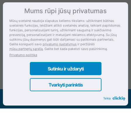
Mums rūpi jūsų privatumas
Kontaktai
Mūsų svetainė naudoja slapukus keliems tikslams: užtikrinant būtinas
svetainės funkcijas, leidžiant atlikti svetainės analizę, teikiant papildomas
Šventupės g. 28, Kaunas, Lietuva
funkcijas, personalizuojant turinį, užtikrinant saugumą ir sukčiavimo
prevenciją, personalizuojant ir matuojant reklamos efektyvumą. Su jūsų
+370 (672) 27 650
sutikimu jūsų duomenys gali būti dalijamasi su patikimais partneriais.
Galite koreguoti savo
privatumo nustatymus
ir peržiūrėti
info@dokrinesa.lt
mūsų partnerių sąrašą
. Galite bet kada pakeisti savo pasirinkimą.
Privatumo politika
MB PETHOMEPEOPLE
Įmonės kodas: 305695822
Sutinku ir uždaryti
Tvarkyti parinktis
Visos teisės saugomos www.dokrinesa.lt
Teikia