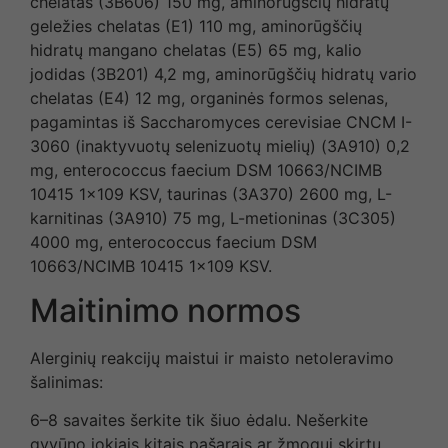
chelatas (3B606) 150 mg, aminorūgščių hidratų
geležies chelatas (E1) 110 mg, aminorūgščių
hidratų mangano chelatas (E5) 65 mg, kalio
jodidas (3B201) 4,2 mg, aminorūgščių hidratų vario
chelatas (E4) 12 mg, organinės formos selenas,
pagamintas iš Saccharomyces cerevisiae CNCM I-
3060 (inaktyvuotų selenizuotų mielių) (3A910) 0,2
mg, enterococcus faecium DSM 10663/NCIMB
10415 1×109 KSV, taurinas (3A370) 2600 mg, L-
karnitinas (3A910) 75 mg, L-metioninas (3C305)
4000 mg, enterococcus faecium DSM
10663/NCIMB 10415 1×109 KSV.
Maitinimo normos
Alerginių reakcijų maistui ir maisto netoleravimo
šalinimas:
6–8 savaites šerkite tik šiuo ėdalu. Nešerkite
gyvūno jokiais kitais pašarais ar žmogui skirtu