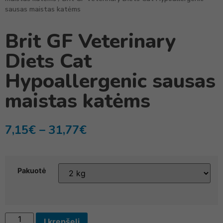
sausas maistas katėms
Brit GF Veterinary
Diets Cat
Hypoallergenic sausas
maistas katėms
7,15
€
–
31,77
€
Pakuotė
Į krepšelį