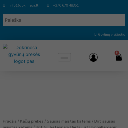
info@dokrinesa.lt
+370 679 48351
Gyvūnų viešbutis
0
Pradžia
/
Kačių prekės
/
Sausas maistas katėms
/
Brit sausas
maistas katėms
/ Brit GF Veterinary Diets Cat Hypoallergenic