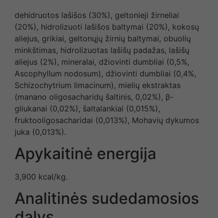
dehidruotos lašišos (30%), geltonieji žirneliai
(20%), hidrolizuoti lašišos baltymai (20%), kokosų
aliejus, grikiai, geltonųjų žirnių baltymai, obuolių
minkštimas, hidrolizuotas lašišų padažas, lašišų
aliejus (2%), mineralai, džiovinti dumbliai (0,5%,
Ascophyllum nodosum), džiovinti dumbliai (0,4%,
Schizochytrium limacinum), mielių ekstraktas
(manano oligosacharidų šaltinis, 0,02%), β-
gliukanai (0,02%), šaltalankiai (0,015%),
fruktooligosacharidai (0,013%), Mohavių dykumos
juka (0,013%).
Apykaitinė energija
3,900 kcal/kg.
Analitinės sudedamosios
dalys