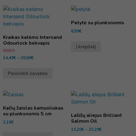
Pelytė su plunksnomis
6,59
€
Kraikas katėms Intersand
Odourlock bekvapis
Į krepšelį
Įvertinimas:
14,49
€
–
20,69
€
5.00
iš 5
Pasirinkti savybes
Kačių žaislas kamuoliukas
su plunksnomis 5 cm
Lašišų aliejus Brilliant
Salmon Oil
2,10
€
13,20
€
–
23,29
€