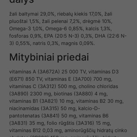
žali baltymai 29,0%, riebalų kiekis 17,0%, žali
pluoštai 1,5%, žali pelenai 7,2%, drėgmė 10%,
Omega-3 1,0%, Omega-6 0,85%, kalcis 1,3%,
fosforas 0,9%, EPA (20:5 N-3) 0,3%, DHA (22:6 N-
3) 0,55%, natris 0,3%, magnis 0,09%.
Mitybiniai priedai
vitaminas A (3A672A) 25 000 TV, vitaminas D3
(E671) 850 TV, vitaminas E (3A700) 700 mg,
vitaminas C (3A312) 500 mg, cholino chloridas
(3A890) 2300 mg, biotinas (3A880) 4 mg,
vitaminas B1 (3A821) 10 mg, vitaminas B2 30 mg,
niacinamidas (3A315) 50 mg, kalcio-D-
pantotenatas (3A841) 50 mg, vitaminas B6
(3A831) 35 mg, folio rūgštis (3A316) 15 mg,
vitaminas B12 0,03 mg, aminorūgščių hidratų cinko