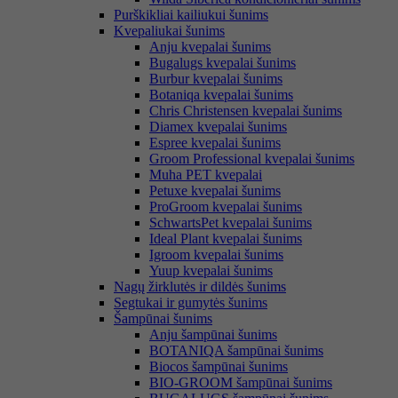
Purškikliai kailiukui šunims
Kvepaliukai šunims
Anju kvepalai šunims
Bugalugs kvepalai šunims
Burbur kvepalai šunims
Botaniqa kvepalai šunims
Chris Christensen kvepalai šunims
Diamex kvepalai šunims
Espree kvepalai šunims
Groom Professional kvepalai šunims
Muha PET kvepalai
Petuxe kvepalai šunims
ProGroom kvepalai šunims
SchwartsPet kvepalai šunims
Ideal Plant kvepalai šunims
Igroom kvepalai šunims
Yuup kvepalai šunims
Nagų žirklutės ir dildės šunims
Segtukai ir gumytės šunims
Šampūnai šunims
Anju šampūnai šunims
BOTANIQA šampūnai šunims
Biocos šampūnai šunims
BIO-GROOM šampūnai šunims