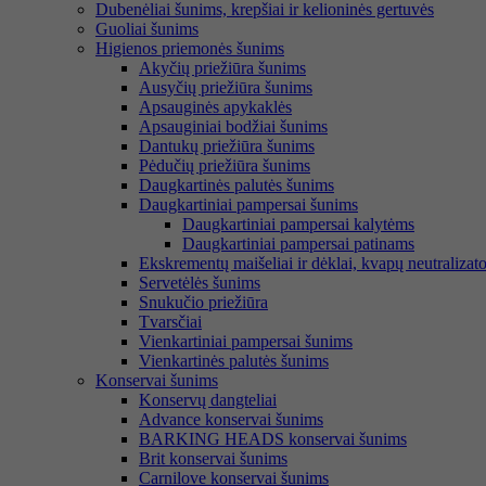
Dubenėliai šunims, krepšiai ir kelioninės gertuvės
Guoliai šunims
Higienos priemonės šunims
Akyčių priežiūra šunims
Ausyčių priežiūra šunims
Apsauginės apykaklės
Apsauginiai bodžiai šunims
Dantukų priežiūra šunims
Pėdučių priežiūra šunims
Daugkartinės palutės šunims
Daugkartiniai pampersai šunims
Daugkartiniai pampersai kalytėms
Daugkartiniai pampersai patinams
Ekskrementų maišeliai ir dėklai, kvapų neutralizato
Servetėlės šunims
Snukučio priežiūra
Tvarsčiai
Vienkartiniai pampersai šunims
Vienkartinės palutės šunims
Konservai šunims
Konservų dangteliai
Advance konservai šunims
BARKING HEADS konservai šunims
Brit konservai šunims
Carnilove konservai šunims