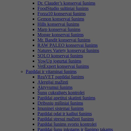
Dr. Clauder’s konservai šunims
FoodStudio sultiniai šunims
Forza10 konservai šunims
Gemon konservai šunims
Hills konservai šunims
Marp konservai šunims
Monge konservai šunims
Mr. Bandit konservai šunims
RAW PALEO konservai šunims
Natures Variety konservai šunims
SOLO konservai šunims
YowUp jogurtai šunims
VetExpert konservai šunims
Papildai ir vitaminai šunims
ReaVET papildai šunims
Alergijai mažinti
Aktyvumui šunims
Šunų cukraligės kontrolei
Papildai apetitui skatinti šunims
Dribsnių mišiniai šunims
Imuninei sistemai šunims
Papildai odai ir kailiui šunims
Papildai stresui mažinti šunims
Papildai šunims svorio kontrolei
Papildai šunų inkstams ir šlapimo takams