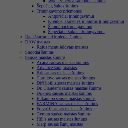
Wilda Siberica šampūnai šunims
Šepečiai, šukos šunims
Trimingavimo priemonės
Antpirščiai trimingavimui
Kreidos, akmenys ir pudros trimingavimui
Šampūnai trimingavimui
Šepečiai ir šukos trimingavimui
Rankšluostukai ir pledai šunims
RAW maistas
Rafus menu šaldytas maistas
Snoodai šunims
Sausas maistas šunims
Acana sausas maistas šunims
Advance šunų maistas
Brit sausas maistas šunims
Carnilove sausas maistas šunims
Diff liofilizuotas maistas šunims
Dr. Clauder’s sausas maistas šunims
Doxneo sausas maistas šunims
Eukanuba sausas maistas šunims
FARMINA sausas maistas šunims
Forza10 sausas maistas šunims
Gemon sausas maistas šunims
Hill’s sausas maistas šunims
Marp sausas šunų maistas