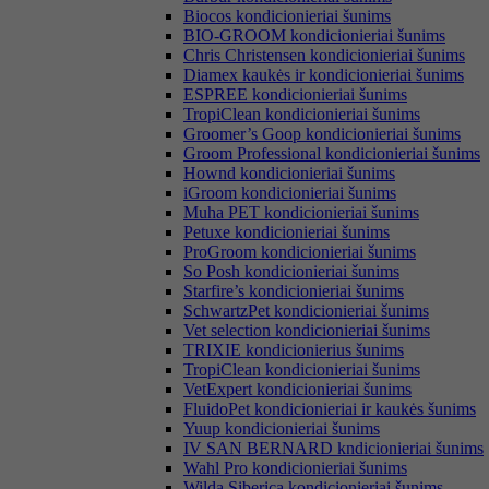
Biocos kondicionieriai šunims
BIO-GROOM kondicionieriai šunims
Chris Christensen kondicionieriai šunims
Diamex kaukės ir kondicionieriai šunims
ESPREE kondicionieriai šunims
TropiClean kondicionieriai šunims
Groomer’s Goop kondicionieriai šunims
Groom Professional kondicionieriai šunims
Hownd kondicionieriai šunims
iGroom kondicionieriai šunims
Muha PET kondicionieriai šunims
Petuxe kondicionieriai šunims
ProGroom kondicionieriai šunims
So Posh kondicionieriai šunims
Starfire’s kondicionieriai šunims
SchwartzPet kondicionieriai šunims
Vet selection kondicionieriai šunims
TRIXIE kondicionierius šunims
TropiClean kondicionieriai šunims
VetExpert kondicionieriai šunims
FluidoPet kondicionieriai ir kaukės šunims
Yuup kondicionieriai šunims
IV SAN BERNARD kndicionieriai šunims
Wahl Pro kondicionieriai šunims
Wilda Siberica kondicionieriai šunims