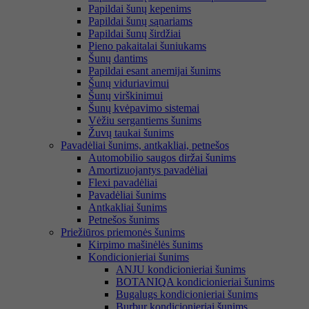
Papildai šunų kepenims
Papildai šunų sąnariams
Papildai šunų širdžiai
Pieno pakaitalai šuniukams
Šunų dantims
Papildai esant anemijai šunims
Šunų viduriavimui
Šunų virškinimui
Šunų kvėpavimo sistemai
Vėžiu sergantiems šunims
Žuvų taukai šunims
Pavadėliai šunims, antkakliai, petnešos
Automobilio saugos diržai šunims
Amortizuojantys pavadėliai
Flexi pavadėliai
Pavadėliai šunims
Antkakliai šunims
Petnešos šunims
Priežiūros priemonės šunims
Kirpimo mašinėlės šunims
Kondicionieriai šunims
ANJU kondicionieriai šunims
BOTANIQA kondicionieriai šunims
Bugalugs kondicionieriai šunims
Burbur kondicionieriai šunims