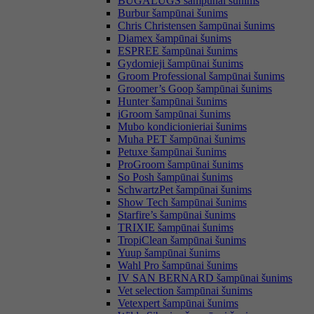
BUGALUGS šampūnai šunims
Burbur šampūnai šunims
Chris Christensen šampūnai šunims
Diamex šampūnai šunims
ESPREE šampūnai šunims
Gydomieji šampūnai šunims
Groom Professional šampūnai šunims
Groomer’s Goop šampūnai šunims
Hunter šampūnai šunims
iGroom šampūnai šunims
Mubo kondicionieriai šunims
Muha PET šampūnai šunims
Petuxe šampūnai šunims
ProGroom šampūnai šunims
So Posh šampūnai šunims
SchwartzPet šampūnai šunims
Show Tech šampūnai šunims
Starfire’s šampūnai šunims
TRIXIE šampūnai šunims
TropiClean šampūnai šunims
Yuup šampūnai šunims
Wahl Pro šampūnai šunims
IV SAN BERNARD šampūnai šunims
Vet selection šampūnai šunims
Vetexpert šampūnai šunims