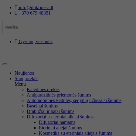
Eiti
info@dokrinesa.lt
prie
+370 679 48351
turinio
Gyvūnų viešbutis
Naujienos
Šunų prekės
Menu
Kalėdinės prekės
Antiparazitinės priemonės šunims
Automobilinės kėdutės, sėdynių užtiesalai šunims
Baseinai šunims
Drabužiai ir batai šunims
Difuzoriai ir eteriniai aliejai šunims
Difuzoriai namams
Eteriniai aliejai šunims
Kosmetika su eteriniais aliejais šunims