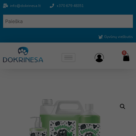
info@dokrinesa.lt
+370 679 48351
Gyvūnų viešbutis
0