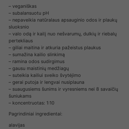
– veganiškas
– subalansuotu pH
– nepaveikia natūralaus apsauginio odos ir plaukų
sluoksnio
– valo odą ir kailį nuo nešvarumų, dulkių ir riebalų
pertekliaus
– giliai maitina ir atkuria pažeistus plaukus
– sumažina kailio slinkimą
– ramina odos sudirgimus
– gausu maistinių medžiagų
– suteikia kailiui sveiko švytėjimo
– gerai putoja ir lengvai nusiplauna
– suaugusiems šunims ir vyresniems nei 8 savaičių
šuniukams
– koncentruotas: 1:10
Pagrindiniai ingredientai:
alavijas