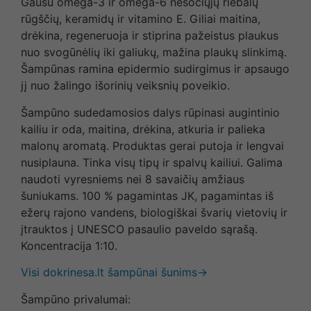
Gausu omega-3 ir omega-6 nesočiųjų riebalų
rūgščių, keramidų ir vitamino E. Giliai maitina,
drėkina, regeneruoja ir stiprina pažeistus plaukus
nuo svogūnėlių iki galiukų, mažina plaukų slinkimą.
Šampūnas ramina epidermio sudirgimus ir apsaugo
jį nuo žalingo išorinių veiksnių poveikio.
Šampūno sudedamosios dalys rūpinasi augintinio
kailiu ir oda, maitina, drėkina, atkuria ir palieka
malonų aromatą. Produktas gerai putoja ir lengvai
nusiplauna. Tinka visų tipų ir spalvų kailiui. Galima
naudoti vyresniems nei 8 savaičių amžiaus
šuniukams. 100 % pagamintas JK, pagamintas iš
ežerų rajono vandens, biologiškai švarių vietovių ir
įtrauktos į UNESCO pasaulio paveldo sąrašą.
Koncentracija 1:10.
Visi dokrinesa.lt šampūnai šunims→
Šampūno privalumai: