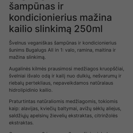
šampūnas ir
kondicionierius mažina
kailio slinkimą 250ml
Švelnus veganiškas šampūnas ir kondicionierius
šunims Bugalugs All in 1: valo, ramina, maitina ir
mažina slinkimą.
Augalinės kilmės prausimosi medžiagos kruopščiai,
švelniai išvalo odą ir kailį nuo dulkių, nešvarumų ir
riebalų pertekliaus, nepaveikdamos natūralaus
hidrolipidinio kailio.
Praturtintas natūraliomis medžiagomis, tokiomis
kaip: alavijas, kviečių baltymai, avižų sėklų aliejus,
saldžiųjų apelsinų žievelių ekstraktas, citrinžolės
ekstraktas.