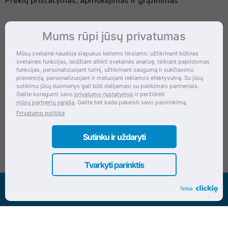
Prekių pristatymas, apmokėjimas ir grąžinimas
Mums rūpi jūsų privatumas
Kontaktai
Mūsų svetainė naudoja slapukus keliems tikslams: užtikrinant būtinas
svetainės funkcijas, leidžiant atlikti svetainės analizę, teikiant papildomas
Šventupės g. 28, Kaunas, Lietuva
funkcijas, personalizuojant turinį, užtikrinant saugumą ir sukčiavimo
prevenciją, personalizuojant ir matuojant reklamos efektyvumą. Su jūsų
+370 (672) 27 650
sutikimu jūsų duomenys gali būti dalijamasi su patikimais partneriais.
Galite koreguoti savo
privatumo nustatymus
ir peržiūrėti
info@dokrinesa.lt
mūsų partnerių sąrašą
. Galite bet kada pakeisti savo pasirinkimą.
Privatumo politika
MB PETHOMEPEOPLE
Įmonės kodas: 305695822
Sutinku ir uždaryti
Tvarkyti parinktis
Visos teisės saugomos www.dokrinesa.lt
Teikia