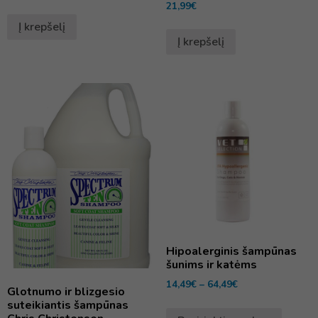
21,99
€
Į krepšelį
Į krepšelį
Hipoalerginis šampūnas
šunims ir katėms
14,49
€
–
64,49
€
Glotnumo ir blizgesio
suteikiantis šampūnas