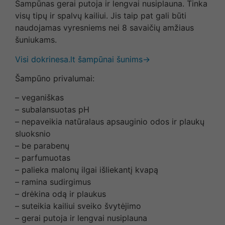
Šampūnas gerai putoja ir lengvai nusiplauna. Tinka
visų tipų ir spalvų kailiui. Jis taip pat gali būti
naudojamas vyresniems nei 8 savaičių amžiaus
šuniukams.
Visi dokrinesa.lt šampūnai šunims→
Šampūno privalumai:
– veganiškas
– subalansuotas pH
– nepaveikia natūralaus apsauginio odos ir plaukų
sluoksnio
– be parabenų
– parfumuotas
– palieka malonų ilgai išliekantį kvapą
– ramina sudirgimus
– drėkina odą ir plaukus
– suteikia kailiui sveiko švytėjimo
– gerai putoja ir lengvai nusiplauna