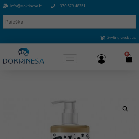
info@dokrinesa.lt
+370 679 48351
Gyvūnų viešbutis
0