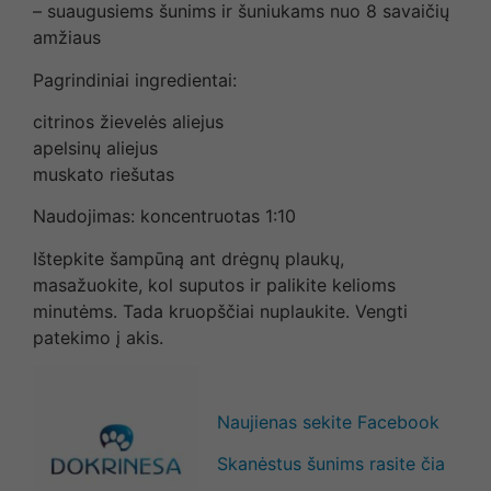
– suaugusiems šunims ir šuniukams nuo 8 savaičių
amžiaus
Pagrindiniai ingredientai:
citrinos žievelės aliejus
apelsinų aliejus
muskato riešutas
Naudojimas: koncentruotas
1:10
Ištepkite šampūną ant drėgnų plaukų,
masažuokite, kol suputos ir palikite kelioms
minutėms. Tada kruopščiai nuplaukite. Vengti
patekimo į akis.
Naujienas sekite Facebook
Skanėstus šunims rasite čia