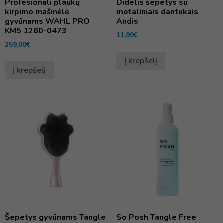
Profesionali plaukų
Didelis šepetys su
kirpimo mašinėlė
metaliniais dantukais
gyvūnams WAHL PRO
Andis
KM5 1260-0473
11,99
€
259,00
€
Į krepšelį
Į krepšelį
Šepetys gyvūnams Tangle
So Posh Tangle Free