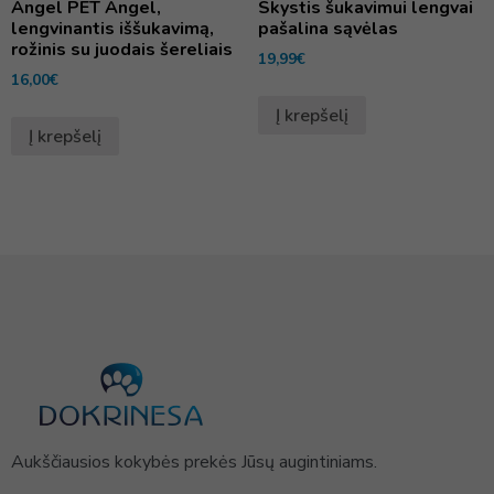
Angel PET Angel,
Skystis šukavimui lengvai
lengvinantis iššukavimą,
pašalina sąvėlas
rožinis su juodais šereliais
19,99
€
16,00
€
Į krepšelį
Į krepšelį
Aukščiausios kokybės prekės Jūsų augintiniams.