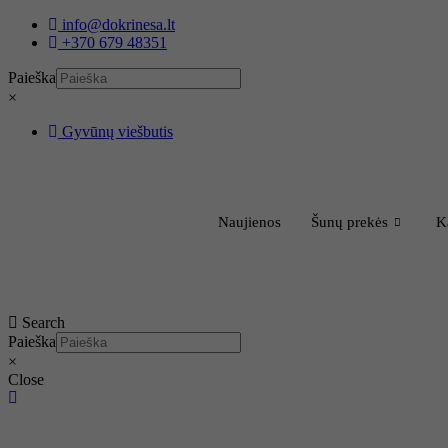
Eiti
info@dokrinesa.lt
prie
+370 679 48351
turinio
Paieška
×
Gyvūnų viešbutis
Naujienos
Šunų prekės
K
Search
Paieška
×
Close