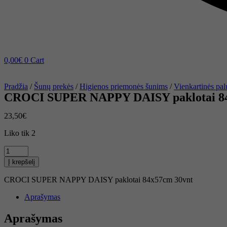
0,00
€
0
Cart
Pradžia
/
Šunų prekės
/
Higienos priemonės šunims
/
Vienkartinės pal
CROCI SUPER NAPPY DAISY paklotai 84
23,50
€
Liko tik 2
produkto
kiekis:
Į krepšelį
CROCI
SUPER
CROCI SUPER NAPPY DAISY paklotai 84x57cm 30vnt
NAPPY
DAISY
Aprašymas
paklotai
84x57cm
Aprašymas
30vnt