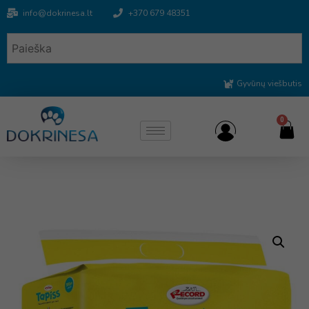
info@dokrinesa.lt
+370 679 48351
Gyvūnų viešbutis
0