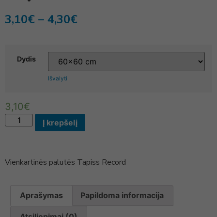
3,10
€
–
4,30
€
Dydis
Išvalyti
3,10
€
Į krepšelį
Vienkartinės palutės Tapiss Record
Aprašymas
Papildoma informacija
Atsiliepimai (0)