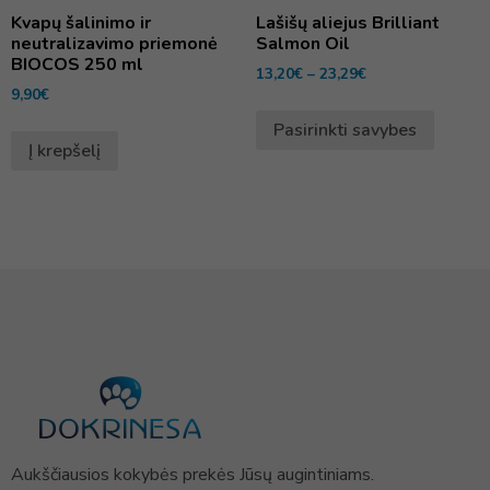
Kvapų šalinimo ir
Lašišų aliejus Brilliant
neutralizavimo priemonė
Salmon Oil
BIOCOS 250 ml
13,20
€
–
23,29
€
9,90
€
Pasirinkti savybes
Į krepšelį
Aukščiausios kokybės prekės Jūsų augintiniams.