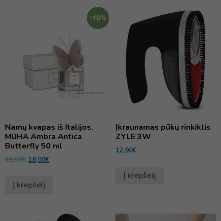
-10%
Namų kvapas iš Italijos.
Įkraunamas pūkų rinkiklis
MUHA Ambra Antica
ZYLE 3W
Butterfly 50 ml
12,90
€
19,99
€
18,00
€
Į krepšelį
Į krepšelį