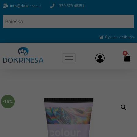
info@dokrinesa.lt
+370 679 48351
Gyvūnų viešbutis
0
-15%