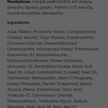
Naudojimas:
tolygiai paskirstykite ant drėgnų,
šampūnu išplautų plaukų. Palikite 3-10 minučių,
tuomet kruopščiai išskalaukite.
Ingredients
:
Aqua (Water), Propylene Glycol, Cocoglycerides,
Cetearyl Alcohol, Cetyl Alcohol, Distearoylethyl
Dimonium Chloride, Stearamidopropyl
Dimethylamine, Aminopropyl Phenyl Trimethicone,
Quaternium-91, Amodimethicone,
Hydroxyethylcellulose, Persea Gratissima
(Avocado) Oil, Bertholletia Excelsa (Brazil Nut)
Seed Oil, Linum Usitatissimum (Linseed) Seed Oil,
Cetrimonium Methosulfate, Oleth-5 Phosphate,
Dioleyl Phosphate, Parfum (Fragrance), Benzyl
Alcohol, Phenyl Trimethicone, Citric Acid,
Trideceth-12, Cetrimonium Chloride,
Phenoxyethanol, Triethylene Glycol, Sodium
Benzoate, Basic Blue 99, Basic Red 51.