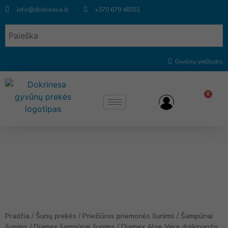
info@dokrinesa.lt
+370 679 48351
Gyvūnų viešbutis
0
Pradžia
/
Šunų prekės
/
Priežiūros priemonės šunims
/
Šampūnai
šunims
/
Diamex šampūnai šunims
/ Diamex Aloe Vera drėkinantis