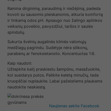
Ramina dirginimą, paraudimą ir niežėjimą, padeda
kovoti su sausomis pleiskanomis, atkuria komfortą
ir tinkamą odos pH. Apsaugo nuo žalingo aplinkos
veiksnių poveikio, pavyzdžiui, taršos ir saulės
spindulių.
Sukurta švelnių augalinės kilmės valomųjų
medžiagų pagrindu. Sudėtyje nėra silikonų,
parabenų ar fenoksietanolio. Koncentuotas 1:8.
Kaip naudoti:
Užtepkite kailį praskiestu šampūnu, masažuokite,
kol susidarys putos. Palikite keletą minučių, tada
kruopščiai nuplaukite. Labai pažeistiems plaukams
naudokite neskiestą.
Naujienas sekite Facebook