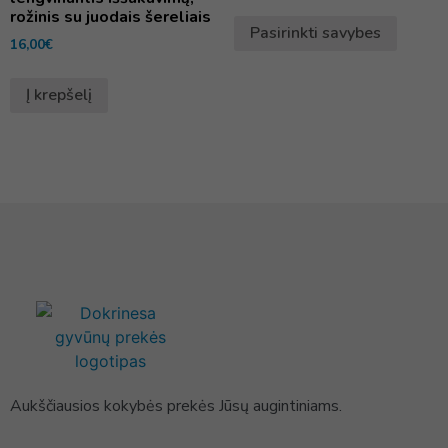
rožinis su juodais šereliais
Pasirinkti savybes
16,00
€
Į krepšelį
Aukščiausios kokybės prekės Jūsų augintiniams.