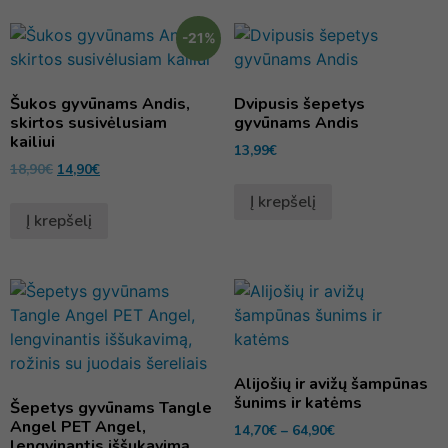
-21%
Šukos gyvūnams Andis,
Dvipusis šepetys
skirtos susivėlusiam
gyvūnams Andis
kailiui
13,99
€
18,90
€
14,90
€
Į krepšelį
Į krepšelį
Alijošių ir avižų šampūnas
šunims ir katėms
Šepetys gyvūnams Tangle
Angel PET Angel,
14,70
€
–
64,90
€
lengvinantis iššukavimą,