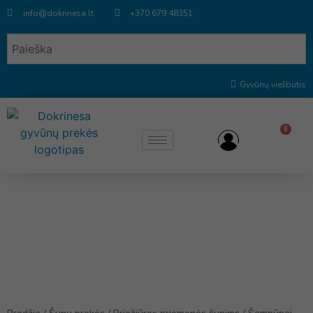
info@dokrinesa.lt
+370 679 48351
Gyvūnų viešbutis
0