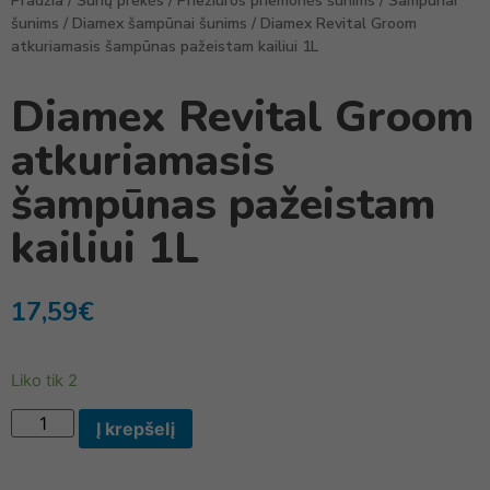
Pradžia
/
Šunų prekės
/
Priežiūros priemonės šunims
/
Šampūnai
šunims
/
Diamex šampūnai šunims
/ Diamex Revital Groom
atkuriamasis šampūnas pažeistam kailiui 1L
Diamex Revital Groom
atkuriamasis
šampūnas pažeistam
kailiui 1L
17,59
€
Liko tik 2
Į krepšelį