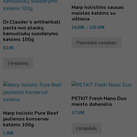
Marp holistinis sausas
maistas katėms su
vištiena
Dr.Clauder’s antihairball
pasta nuo plaukų
24,00
€
–
102,00
€
kamuoliukų susidarymo
katėms 100g
Pasirinkti savybes
8,10
€
Į krepšelį
PETKIT Fresh Nano Duo
maisto dubenėlis
Marp holistic Pure Beef
17,50
€
jautienos konservai
katėms 100g
Į krepšelį
1,80
€