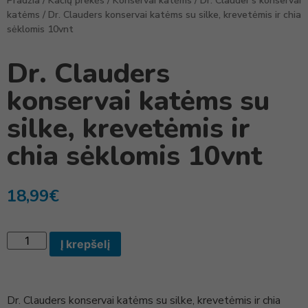
Pradžia
/
Kačių prekės
/
Konservai katėms
/
Dr. Clauder's konservai
katėms
/ Dr. Clauders konservai katėms su silke, krevetėmis ir chia
sėklomis 10vnt
Dr. Clauders
konservai katėms su
silke, krevetėmis ir
chia sėklomis 10vnt
18,99
€
Į krepšelį
Dr. Clauders konservai katėms su silke, krevetėmis ir chia