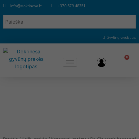
info@dokrinesa.lt
+370 679 48351
Gyvūnų viešbutis
0