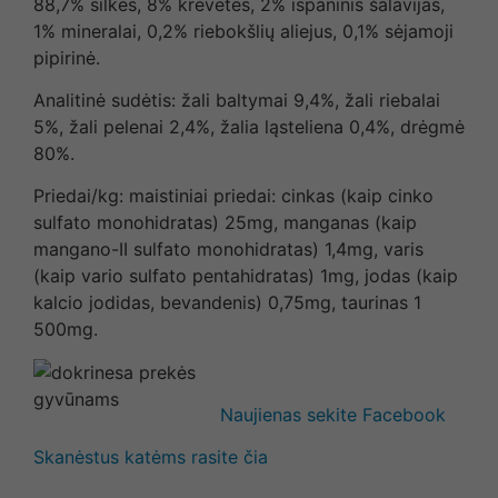
88,7% silkės, 8% krevetės, 2% ispaninis šalavijas,
1% mineralai, 0,2% riebokšlių aliejus, 0,1% sėjamoji
pipirinė.
Analitinė sudėtis: žali baltymai 9,4%, žali riebalai
5%, žali pelenai 2,4%, žalia ląsteliena 0,4%, drėgmė
80%.
Priedai/kg: maistiniai priedai: cinkas (kaip cinko
sulfato monohidratas) 25mg, manganas (kaip
mangano-II sulfato monohidratas) 1,4mg, varis
(kaip vario sulfato pentahidratas) 1mg, jodas (kaip
kalcio jodidas, bevandenis) 0,75mg, taurinas 1
500mg.
Naujienas sekite Facebook
Skanėstus katėms rasite čia