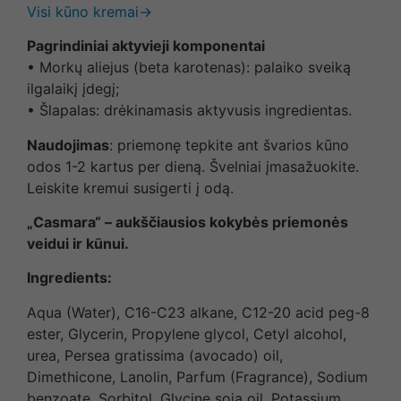
Visi kūno kremai→
Pagrindiniai aktyvieji komponentai
• Morkų aliejus (beta karotenas): palaiko sveiką
ilgalaikį įdegį;
• Šlapalas: drėkinamasis aktyvusis ingredientas.
Naudojimas
: priemonę tepkite ant švarios kūno
odos 1-2 kartus per dieną. Švelniai įmasažuokite.
Leiskite kremui susigerti į odą.
„Casmara“ – aukščiausios kokybės priemonės
veidui ir kūnui.
Ingredients:
Aqua (Water), C16-C23 alkane, C12-20 acid peg-8
ester, Glycerin, Propylene glycol, Cetyl alcohol,
urea, Persea gratissima (avocado) oil,
Dimethicone, Lanolin, Parfum (Fragrance), Sodium
benzoate, Sorbitol, Glycine soja oil, Potassium