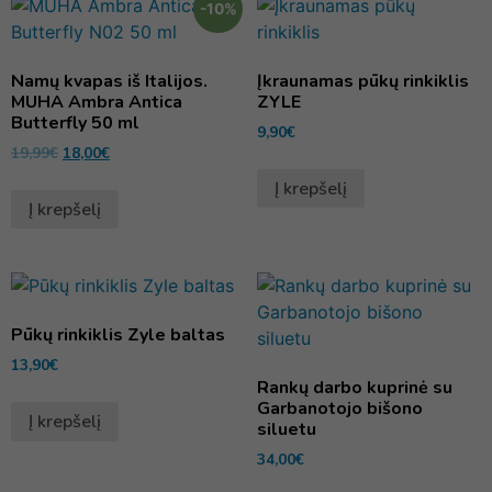
-10%
Namų kvapas iš Italijos.
Įkraunamas pūkų rinkiklis
MUHA Ambra Antica
ZYLE
Butterfly 50 ml
9,90
€
19,99
€
18,00
€
Į krepšelį
Į krepšelį
Pūkų rinkiklis Zyle baltas
13,90
€
Rankų darbo kuprinė su
Garbanotojo bišono
Į krepšelį
siluetu
34,00
€