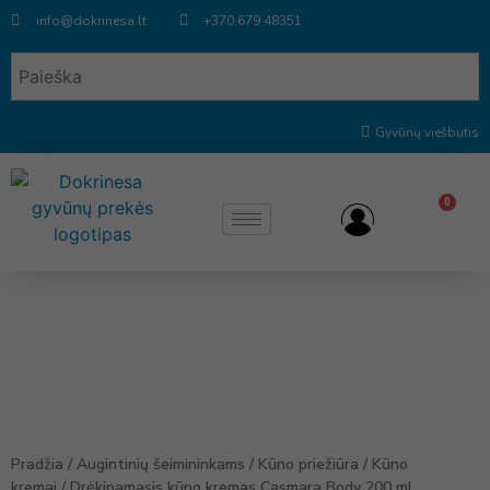
info@dokrinesa.lt
+370 679 48351
Gyvūnų viešbutis
0
Pradžia
/
Augintinių šeimininkams
/
Kūno priežiūra
/
Kūno
kremai
/ Drėkinamasis kūno kremas Casmara Body 200 ml