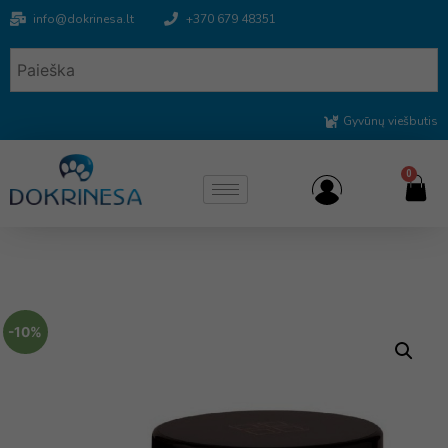
info@dokrinesa.lt
+370 679 48351
Gyvūnų viešbutis
0
-10%