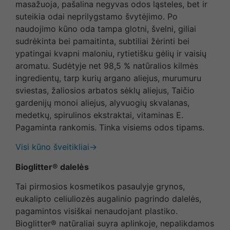
masažuoja, pašalina negyvas odos ląsteles, bet ir
suteikia odai neprilygstamo švytėjimo. Po
naudojimo kūno oda tampa glotni, švelni, giliai
sudrėkinta bei pamaitinta, subtiliai žėrinti bei
ypatingai kvapni maloniu, rytietišku gėlių ir vaisių
aromatu. Sudėtyje net 98,5 % natūralios kilmės
ingredientų, tarp kurių argano aliejus, murumuru
sviestas, žaliosios arbatos sėklų aliejus, Taičio
gardenijų monoi aliejus, alyvuogių skvalanas,
medetkų, spirulinos ekstraktai, vitaminas E.
Pagaminta rankomis. Tinka visiems odos tipams.
Visi kūno šveitikliai→
Bioglitter® dalelės
Tai pirmosios kosmetikos pasaulyje grynos,
eukalipto celiuliozės augalinio pagrindo dalelės,
pagamintos visiškai nenaudojant plastiko.
Bioglitter® natūraliai suyra aplinkoje, nepalikdamos