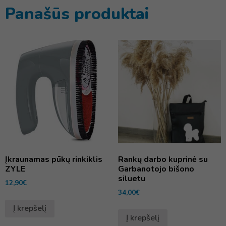
Panašūs produktai
Įkraunamas pūkų rinkiklis
Rankų darbo kuprinė su
ZYLE
Garbanotojo bišono
siluetu
12,90
€
34,00
€
Į krepšelį
Į krepšelį