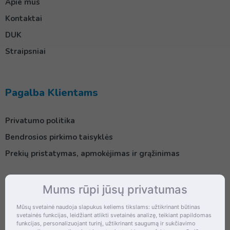
Apie mus
Kontaktai
DUK
Straipsniai
Pagalba Klientams
Privatumo politika
Bendrosios pirkimo taisyklės
Prekių pristatymas, apmokėjimas ir grąžinimas
Mums rūpi jūsų privatumas
Kontaktai
Mūsų svetainė naudoja slapukus keliems tikslams: užtikrinant būtinas
svetainės funkcijas, leidžiant atlikti svetainės analizę, teikiant papildomas
Šventupės g. 28, Kaunas, Lietuva
funkcijas, personalizuojant turinį, užtikrinant saugumą ir sukčiavimo