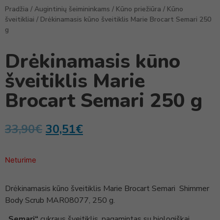
Pradžia
/
Augintinių šeimininkams
/
Kūno priežiūra
/
Kūno
šveitikliai
/ Drėkinamasis kūno šveitiklis Marie Brocart Semari 250
g
Drėkinamasis kūno
šveitiklis Marie
Brocart Semari 250 g
33,90
€
30,51
€
Neturime
Drėkinamasis kūno šveitiklis Marie Brocart Semari Shimmer
Body Scrub MAR08077, 250 g.
„Semari“
cukraus šveitiklis, pagamintas su biologiškai