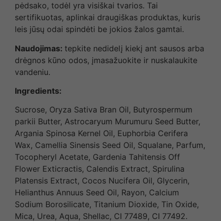
pėdsako, todėl yra visiškai tvarios. Tai
sertifikuotas, aplinkai draugiškas produktas, kuris
leis jūsų odai spindėti be jokios žalos gamtai.
Naudojimas:
tepkite nedidelį kiekį ant sausos arba
drėgnos kūno odos, įmasažuokite ir nuskalaukite
vandeniu.
Ingredients:
Sucrose, Oryza Sativa Bran Oil, Butyrospermum
parkii Butter, Astrocaryum Murumuru Seed Butter,
Argania Spinosa Kernel Oil, Euphorbia Cerifera
Wax, Camellia Sinensis Seed Oil, Squalane, Parfum,
Tocopheryl Acetate, Gardenia Tahitensis Off
Flower Exticractis, Calendis Extract, Spirulina
Platensis Extract, Cocos Nucifera Oil, Glycerin,
Helianthus Annuus Seed Oil, Rayon, Calcium
Sodium Borosilicate, Titanium Dioxide, Tin Oxide,
Mica, Urea, Aqua, Shellac, CI 77489, CI 77492.