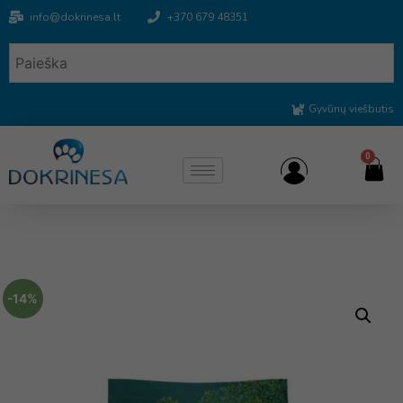
info@dokrinesa.lt
+370 679 48351
Gyvūnų viešbutis
0
-14%