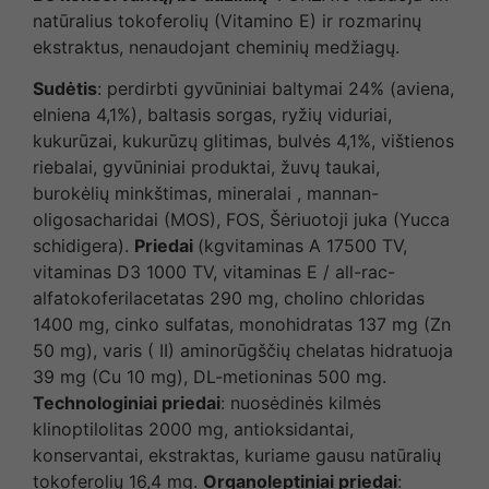
natūralius tokoferolių (Vitamino E) ir rozmarinų
ekstraktus, nenaudojant cheminių medžiagų.
Sudėtis
: perdirbti gyvūniniai baltymai 24% (aviena,
elniena 4,1%), baltasis sorgas, ryžių viduriai,
kukurūzai, kukurūzų glitimas, bulvės 4,1%, vištienos
riebalai, gyvūniniai produktai, žuvų taukai,
burokėlių minkštimas, mineralai , mannan-
oligosacharidai (MOS), FOS, Šėriuotoji juka (Yucca
schidigera).
Priedai
(kgvitaminas A 17500 TV,
vitaminas D3 1000 TV, vitaminas E / all-rac-
alfatokoferilacetatas 290 mg, cholino chloridas
1400 mg, cinko sulfatas, monohidratas 137 mg (Zn
50 mg), varis ( II) aminorūgščių chelatas hidratuoja
39 mg (Cu 10 mg), DL-metioninas 500 mg.
Technologiniai priedai
: nuosėdinės kilmės
klinoptilolitas 2000 mg, antioksidantai,
konservantai, ekstraktas, kuriame gausu natūralių
tokoferolių 16,4 mg.
Organoleptiniai priedai
: