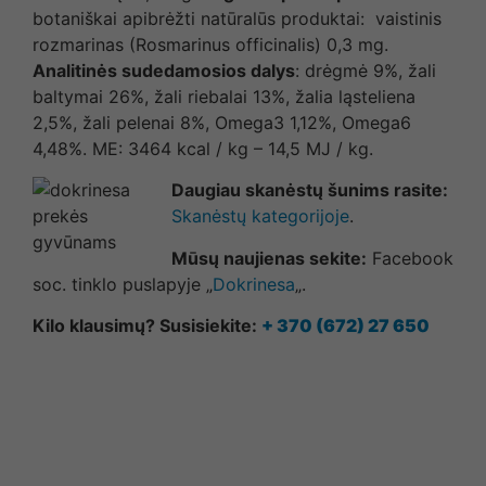
botaniškai apibrėžti natūralūs produktai: vaistinis
rozmarinas (Rosmarinus officinalis) 0,3 mg.
Analitinės sudedamosios dalys
: drėgmė 9%, žali
baltymai 26%, žali riebalai 13%, žalia ląsteliena
2,5%, žali pelenai 8%, Omega3 1,12%, Omega6
4,48%. ME: 3464 kcal / kg – 14,5 MJ / kg.
Daugiau skanėstų šunims rasite:
Skanėstų kategorijoje
.
Mūsų naujienas sekite:
Facebook
soc. tinklo puslapyje „
Dokrinesa
„.
Kilo klausimų? Susisiekite:
+ 370 (672) 27 650