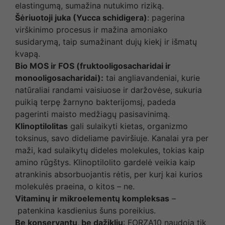
elastingumą, sumažina nutukimo riziką.
Šėriuotoji juka (Yucca schidigera)
: pagerina
virškinimo procesus ir mažina amoniako
susidarymą, taip sumažinant dujų kiekį ir išmatų
kvapą.
Bio MOS ir FOS (fruktooligosacharidai ir
monooligosacharidai):
tai angliavandeniai, kurie
natūraliai randami vaisiuose ir daržovėse, sukuria
puikią terpę žarnyno bakterijomsį, padeda
pagerinti maisto medžiagų pasisavinimą.
Klinoptilolitas
gali sulaikyti kietas, organizmo
toksinus, savo dideliame paviršiuje. Kanalai yra per
maži, kad sulaikytų dideles molekules, tokias kaip
amino rūgštys. Klinoptilolito gardelė veikia kaip
atrankinis absorbuojantis rėtis, per kurį kai kurios
molekulės praeina, o kitos – ne.
Vitaminų ir mikroelementų kompleksas
–
patenkina kasdienius šuns poreikius.
Be konservantų, be dažiklių
: FORZA10 naudoja tik