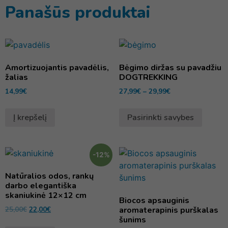
Panašūs produktai
Amortizuojantis pavadėlis,
Bėgimo diržas su pavadžiu
žalias
DOGTREKKING
14,99
€
27,99
€
–
29,99
€
Į krepšelį
Pasirinkti savybes
-12%
Natūralios odos, rankų
darbo elegantiška
skaniukinė 12×12 cm
Biocos apsauginis
25,00
€
22,00
€
aromaterapinis purškalas
šunims