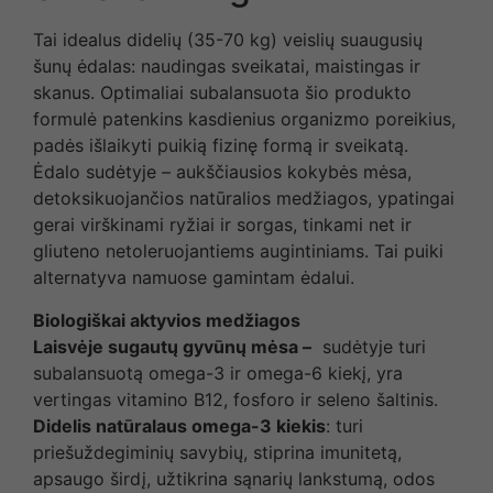
Tai idealus didelių (35-70 kg) veislių suaugusių
šunų ėdalas: naudingas sveikatai, maistingas ir
skanus. Optimaliai subalansuota šio produkto
formulė patenkins kasdienius organizmo poreikius,
padės išlaikyti puikią fizinę formą ir sveikatą.
Ėdalo sudėtyje – aukščiausios kokybės mėsa,
detoksikuojančios natūralios medžiagos, ypatingai
gerai virškinami ryžiai ir sorgas, tinkami net ir
gliuteno netoleruojantiems augintiniams. Tai puiki
alternatyva namuose gamintam ėdalui.
Biologiškai aktyvios medžiagos
Laisvėje sugautų gyvūnų mėsa –
sudėtyje turi
subalansuotą omega-3 ir omega-6 kiekį, yra
vertingas vitamino B12, fosforo ir seleno šaltinis.
Didelis natūralaus omega-3 kiekis
: turi
priešuždegiminių savybių, stiprina imunitetą,
apsaugo širdį, užtikrina sąnarių lankstumą, odos