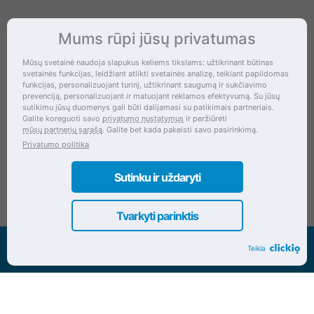
Mums rūpi jūsų privatumas
Kontaktai
Mūsų svetainė naudoja slapukus keliems tikslams: užtikrinant būtinas
svetainės funkcijas, leidžiant atlikti svetainės analizę, teikiant papildomas
Šventupės g. 28, Kaunas, Lietuva
funkcijas, personalizuojant turinį, užtikrinant saugumą ir sukčiavimo
prevenciją, personalizuojant ir matuojant reklamos efektyvumą. Su jūsų
+370 (672) 27 650
sutikimu jūsų duomenys gali būti dalijamasi su patikimais partneriais.
Galite koreguoti savo
privatumo nustatymus
ir peržiūrėti
info@dokrinesa.lt
mūsų partnerių sąrašą
. Galite bet kada pakeisti savo pasirinkimą.
Privatumo politika
MB PETHOMEPEOPLE
Įmonės kodas: 305695822
Sutinku ir uždaryti
Tvarkyti parinktis
Visos teisės saugomos www.dokrinesa.lt
Teikia