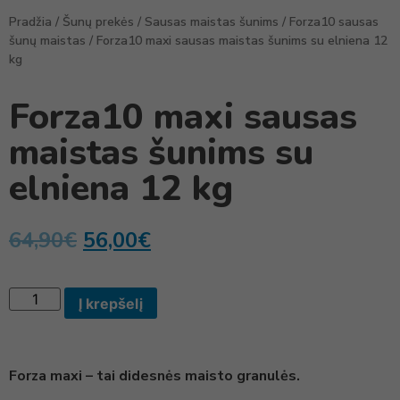
Pradžia
/
Šunų prekės
/
Sausas maistas šunims
/
Forza10 sausas
šunų maistas
/ Forza10 maxi sausas maistas šunims su elniena 12
kg
Forza10 maxi sausas
maistas šunims su
elniena 12 kg
64,90
€
56,00
€
Į krepšelį
Forza maxi – tai didesnės maisto granulės.