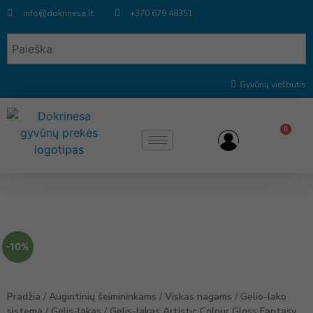
info@dokrinesa.lt
+370 679 48351
Gyvūnų viešbutis
0
-10%
Pradžia
/
Augintinių šeimininkams
/
Viskas nagams
/
Gelio-lako
sistema
/
Gelis-lakas
/ Gelis-lakas Artistic Colour Gloss Fantasy