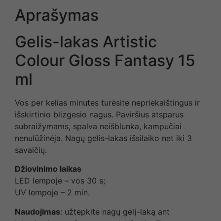
Aprašymas
Gelis-lakas Artistic
Colour Gloss Fantasy 15
ml
Vos per kelias minutes turėsite nepriekaištingus ir
išskirtinio blizgesio nagus. Paviršius atsparus
subraižymams, spalva neišblunka, kampučiai
nenulūžinėja. Nagų gelis-lakas išsilaiko net iki 3
savaičių.
Džiovinimo laikas
LED lempoje – vos 30 s;
UV lempoje – 2 min.
Naudojimas
: užtepkite nagų gelį-laką ant