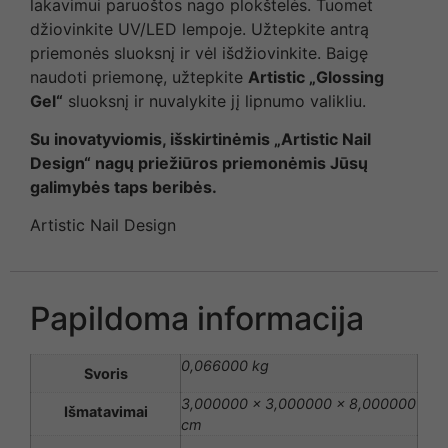
lakavimui paruoštos nago plokštelės. Tuomet
džiovinkite UV/LED lempoje. Užtepkite antrą
priemonės sluoksnį ir vėl išdžiovinkite. Baigę
naudoti priemonę, užtepkite
Artistic „Glossing
Gel“
sluoksnį ir nuvalykite jį lipnumo valikliu.
Su inovatyviomis, išskirtinėmis „Artistic Nail
Design“ nagų priežiūros priemonėmis Jūsų
galimybės taps beribės.
Artistic Nail Design
Papildoma informacija
0,066000 kg
Svoris
3,000000 × 3,000000 × 8,000000
Išmatavimai
cm