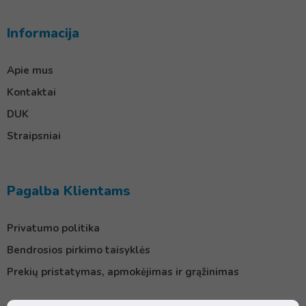
Informacija
Apie mus
Kontaktai
DUK
Straipsniai
Pagalba Klientams
Privatumo politika
Bendrosios pirkimo taisyklės
Prekių pristatymas, apmokėjimas ir grąžinimas