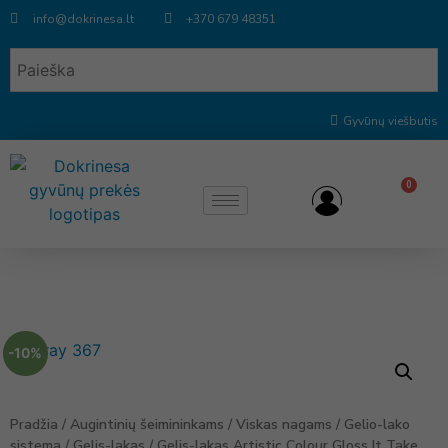
info@dokrinesa.lt
+370 679 48351
Gyvūnų viešbutis
0
-10%
Pradžia
/
Augintinių šeimininkams
/
Viskas nagams
/
Gelio-lako
sistema
/
Gelis-lakas
/ Gelis-lakas Artistic Colour Gloss It Take