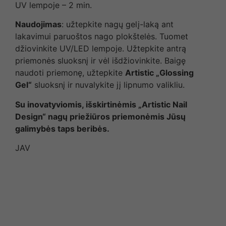
UV lempoje – 2 min.
Naudojimas
: užtepkite nagų gelį-laką ant
lakavimui paruoštos nago plokštelės. Tuomet
džiovinkite UV/LED lempoje. Užtepkite antrą
priemonės sluoksnį ir vėl išdžiovinkite. Baigę
naudoti priemonę, užtepkite
Artistic „Glossing
Gel“
sluoksnį ir nuvalykite jį lipnumo valikliu.
Su inovatyviomis, išskirtinėmis „Artistic Nail
Design“ nagų priežiūros priemonėmis Jūsų
galimybės taps beribės.
JAV