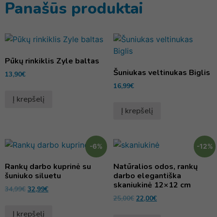
Panašūs produktai
Pūkų rinkiklis Zyle baltas
Šuniukas veltinukas Biglis
13,90
€
16,99
€
Į krepšelį
Į krepšelį
-6%
-12%
Rankų darbo kuprinė su
Natūralios odos, rankų
šuniuko siluetu
darbo elegantiška
skaniukinė 12×12 cm
34,99
€
32,99
€
25,00
€
22,00
€
Į krepšelį