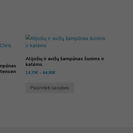
Alijošių ir avižų šampūnas šunims ir
katėms
ampūnas
stensen
14,70
€
–
64,90
€
Pasirinkti savybes