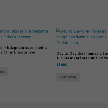
 ir blizgesio suteikiantis
s Chris Christensen
Day to Day drėkinamasis š
šunims ir katėms Chris Chri
18,99
€
elį
Į krepšelį