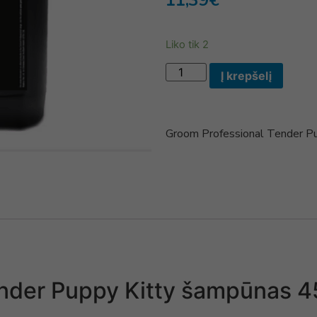
11,39
€
Liko tik 2
Į krepšelį
Groom Professional Tender P
ender Puppy Kitty šampūnas 