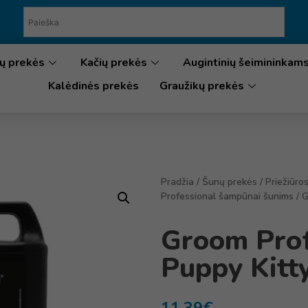
ų prekės
Kačių prekės
Augintinių šeimininkam
Kalėdinės prekės
Graužikų prekės
Pradžia
/
Šunų prekės
/
Priežiūro
Professional šampūnai šunims
/ 
Groom Prof
Puppy Kitt