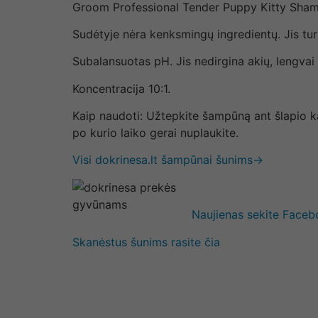
Groom Professional Tender Puppy Kitty Shampoo
Sudėtyje nėra kenksmingų ingredientų.
Jis tu
Subalansuotas pH.
Jis nedirgina akių, lengvai
Koncentracija 10:1.
Kaip naudoti:
Užtepkite šampūną ant šlapio ka
po kurio laiko gerai nuplaukite.
Visi dokrinesa.lt šampūnai šunims→
Naujienas sekite Face
Skanėstus šunims rasite čia