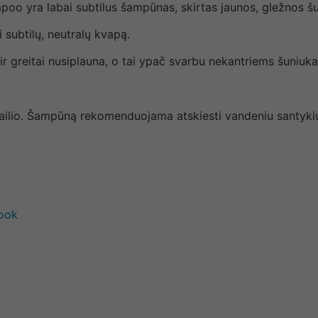
 yra labai subtilus šampūnas, skirtas jaunos, gležnos šuniu
ri subtilų, neutralų kvapą.
 ir greitai nusiplauna, o tai ypač svarbu nekantriems šuniuk
ilio.
Šampūną rekomenduojama atskiesti vandeniu santykiu
book