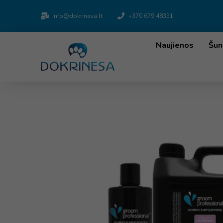
info@dokrinesa.lt
+370 679 48351
Naujienos
Šun