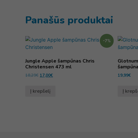
Panašūs produktai
-7%
Jungle Apple šampūnas Chris
Glotnumo
Christensen 473 ml
šampūna
18,29
€
17,00
€
19,99
€
Į krepšelį
Į krepš