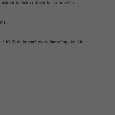
kų ir kačiukų odos ir kailio priežiūrai.
ams.
 1:10.
Tada įmasažuokite šampūną į kailį ir