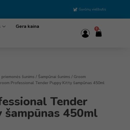
Gyvūnų viešbutis
s
Gera kaina
0
s priemonės šunims
/
Šampūnai šunims
/
Groom
Groom Professional Tender Puppy Kitty šampūnas 450ml
essional Tender
y šampūnas 450ml