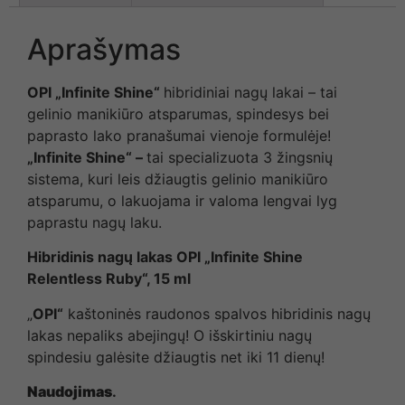
Aprašymas
OPI „Infinite Shine“
hibridiniai nagų lakai – tai
gelinio manikiūro atsparumas, spindesys bei
paprasto lako pranašumai vienoje formulėje!
„Infinite Shine“ –
tai specializuota 3 žingsnių
sistema, kuri leis džiaugtis gelinio manikiūro
atsparumu, o lakuojama ir valoma lengvai lyg
paprastu nagų laku.
Hibridinis nagų lakas OPI „Infinite Shine
Relentless Ruby“, 15 ml
„
OPI“
kaštoninės raudonos spalvos hibridinis nagų
lakas nepaliks abejingų! O išskirtiniu nagų
spindesiu galėsite džiaugtis net iki 11 dienų!
Naudojimas
.