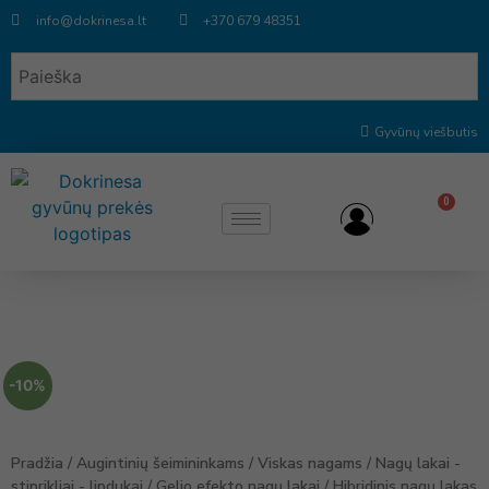
info@dokrinesa.lt
+370 679 48351
Gyvūnų viešbutis
0
-10%
Pradžia
/
Augintinių šeimininkams
/
Viskas nagams
/
Nagų lakai -
stiprikliai - lipdukai
/
Gelio efekto nagų lakai
/ Hibridinis nagų lakas