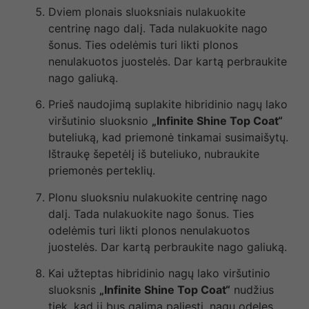
Dviem plonais sluoksniais nulakuokite
centrinę nago dalį. Tada nulakuokite nago
šonus. Ties odelėmis turi likti plonos
nenulakuotos juostelės. Dar kartą perbraukite
nago galiuką.
Prieš naudojimą suplakite hibridinio nagų lako
viršutinio sluoksnio
„Infinite Shine Top Coat“
buteliuką, kad priemonė tinkamai susimaišytų.
Ištraukę šepetėlį iš buteliuko, nubraukite
priemonės perteklių.
Plonu sluoksniu nulakuokite centrinę nago
dalį. Tada nulakuokite nago šonus. Ties
odelėmis turi likti plonos nenulakuotos
juostelės. Dar kartą perbraukite nago galiuką.
Kai užteptas hibridinio nagų lako viršutinio
sluoksnis
„Infinite Shine Top Coat“
nudžius
tiek, kad jį bus galima paliesti, nagų odeles