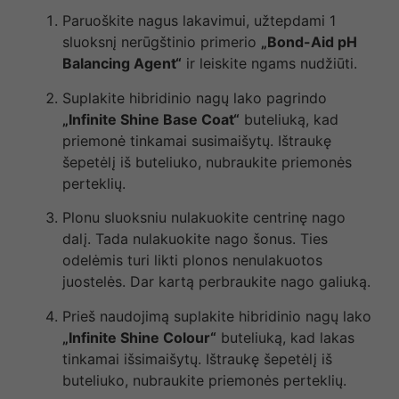
Paruoškite nagus lakavimui, užtepdami 1
sluoksnį nerūgštinio primerio
„Bond-Aid pH
Balancing Agent“
ir leiskite ngams nudžiūti.
Suplakite hibridinio nagų lako pagrindo
„Infinite Shine Base Coat“
buteliuką, kad
priemonė tinkamai susimaišytų. Ištraukę
šepetėlį iš buteliuko, nubraukite priemonės
perteklių.
Plonu sluoksniu nulakuokite centrinę nago
dalį. Tada nulakuokite nago šonus. Ties
odelėmis turi likti plonos nenulakuotos
juostelės. Dar kartą perbraukite nago galiuką.
Prieš naudojimą suplakite hibridinio nagų lako
„Infinite Shine Colour“
buteliuką, kad lakas
tinkamai išsimaišytų. Ištraukę šepetėlį iš
buteliuko, nubraukite priemonės perteklių.