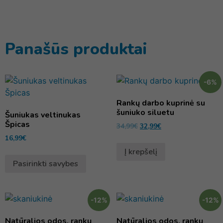
Panašūs produktai
-6%
Rankų darbo kuprinė su
šuniuko siluetu
Šuniukas veltinukas
Špicas
34,99
€
32,99
€
16,99
€
Į krepšelį
Pasirinkti savybes
-12%
-12%
Natūralios odos, rankų
Natūralios odos, rankų