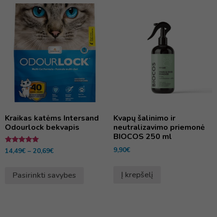
Kraikas katėms Intersand
Kvapų šalinimo ir
Odourlock bekvapis
neutralizavimo priemonė
BIOCOS 250 ml
9,90
€
Įvertinimas:
14,49
€
–
20,69
€
5.00
iš 5
Į krepšelį
Pasirinkti savybes