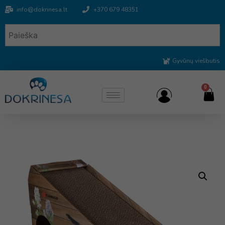
info@dokrinesa.lt
+370 679 48351
Gyvūnų viešbutis
0