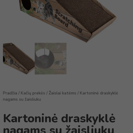
Pradžia
/
Kačių prekės
/
Žaislai katėms
/ Kartoninė draskyklė
nagams su žaisliuku
Kartoninė draskyklė
nagams su žaisliuku