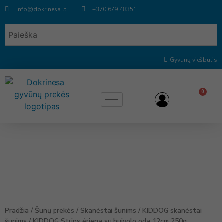
info@dokrinesa.lt
+370 679 48351
Gyvūnų viešbutis
0
Pradžia
/
Šunų prekės
/
Skanėstai šunims
/
KIDDOG skanėstai
šunims
/ KIDDOG Strips ėriena su buivolo oda 12cm 250g