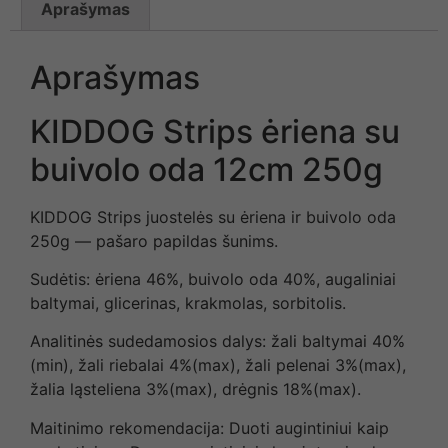
Aprašymas
Aprašymas
KIDDOG Strips ėriena su
buivolo oda 12cm 250g
KIDDOG Strips juostelės su ėriena ir buivolo oda
250g — pašaro papildas šunims.
Sudėtis: ėriena 46%, buivolo oda 40%, augaliniai
baltymai, glicerinas, krakmolas, sorbitolis.
Analitinės sudedamosios dalys: žali baltymai 40%
(min), žali riebalai 4%(max), žali pelenai 3%(max),
žalia ląsteliena 3%(max), drėgnis 18%(max).
Maitinimo rekomendacija: Duoti augintiniui kaip