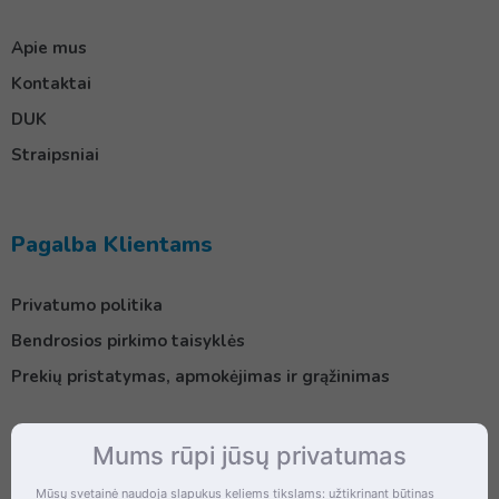
Apie mus
Kontaktai
DUK
Straipsniai
Pagalba Klientams
Privatumo politika
Bendrosios pirkimo taisyklės
Prekių pristatymas, apmokėjimas ir grąžinimas
Mums rūpi jūsų privatumas
Kontaktai
Mūsų svetainė naudoja slapukus keliems tikslams: užtikrinant būtinas