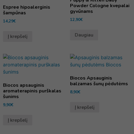
Puppy & Kitten Baby
Powder Cologne kvepalai
Espree hipoalerginis
gyvūnams
šampūnas
12,90
€
14,29
€
Daugiau
Į krepšelį
Biocos Apsauginis
balzamas šunų pėdutėms
Biocos apsauginis
aromaterapinis purškalas
8,90
€
šunims
9,90
€
Į krepšelį
Į krepšelį