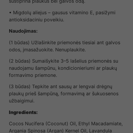
sustiprina plaukus bei galvos odą.
• Migdolų aliejus – gausus vitamino E, pasižymi
antioksidaciniu poveikiu.
Naudojimas:
(1 būdas) Užlašinkite priemonės tiesiai ant galvos
odos, įmasažuokite. Nenuplaukite.
(2 būdas) Sumaišykite 3–5 lašelius priemonės su
naudojamu šampūnu, kondicionieriumi ar plaukų
formavimo priemone.
(3 būdas) Tepkite ant sausų ar lengvai drėgnų
plaukų prieš šampūną, formavimą ar šukuosenos
užbaigimui.
Ingredients:
Cocos Nucifera (Coconut) Oil, Ethyl Macadamiate,
Argania Spinosa (Argan) Kernel Oil, Lavandula