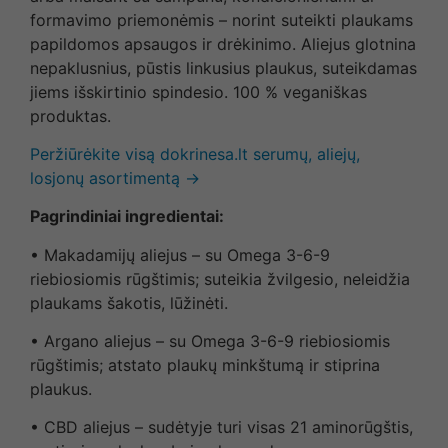
formavimo priemonėmis – norint suteikti plaukams
papildomos apsaugos ir drėkinimo. Aliejus glotnina
nepaklusnius, pūstis linkusius plaukus, suteikdamas
jiems išskirtinio spindesio. 100 % veganiškas
produktas.
Peržiūrėkite visą dokrinesa.lt serumų, aliejų,
losjonų asortimentą →
Pagrindiniai ingredientai:
• Makadamijų aliejus – su Omega 3-6-9
riebiosiomis rūgštimis; suteikia žvilgesio, neleidžia
plaukams šakotis, lūžinėti.
• Argano aliejus – su Omega 3-6-9 riebiosiomis
rūgštimis; atstato plaukų minkštumą ir stiprina
plaukus.
• CBD aliejus – sudėtyje turi visas 21 aminorūgštis,