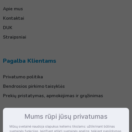
Apie mus
Kontaktai
DUK
Straipsniai
Pagalba Klientams
Privatumo politika
Bendrosios pirkimo taisyklės
Prekių pristatymas, apmokėjimas ir grąžinimas
Mums rūpi jūsų privatumas
Kontaktai
Mūsų svetainė naudoja slapukus keliems tikslams: užtikrinant būtinas
svetainės funkcijas, leidžiant atlikti svetainės analizę, teikiant papildomas