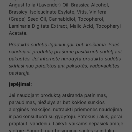
Angustifolia (Lavender) Oil, Brassica Alcohol,
Brassicyl Isoleucinate Esylate, Vitis, Vinifera
(Grape) Seed Oil, Cannabidiol, Tocopherol,
Laminaria Digitata Extract, Malic Acid, Tocopheryl
Acetate.
Produkto sudėtis ilgainiui gali būti keičiama. Prieš
naudojant produktą prašome pasitikrinti sudėtį ant
pakuotės. Jei internete nurodyta produkto sudėtis
skiriasi nuo pateiktos ant pakuotės, vadovaukitės
pastarąja.
Įspėjimai
:
Jei naudojant produktą atsiranda patinimas,
paraudimas, niežulys ar bet kokios sunkios
alerginės reakcijos, nutraukti priemonės naudojimą
ir pasikonsultuoti su gydytoju. Patekus į akis, gerai
praplauti vandeniu. Laikyti vaikams nepasiekiamoje
vietoje. Saugoti nuo tiesioginių saulės spindulių.