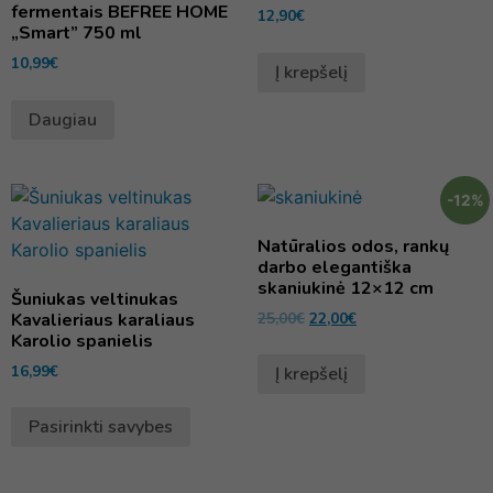
fermentais BEFREE HOME
12,90
€
„Smart” 750 ml
10,99
€
Į krepšelį
Daugiau
-12%
Natūralios odos, rankų
darbo elegantiška
skaniukinė 12×12 cm
Šuniukas veltinukas
Kavalieriaus karaliaus
25,00
€
22,00
€
Karolio spanielis
16,99
€
Į krepšelį
Pasirinkti savybes