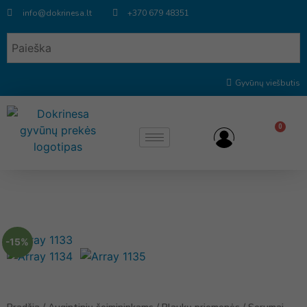
info@dokrinesa.lt
+370 679 48351
Gyvūnų viešbutis
0
-15%