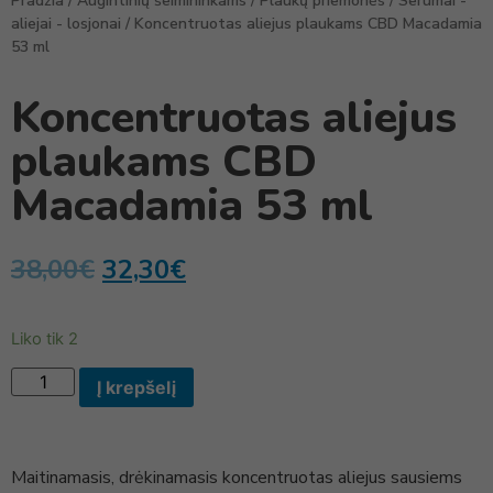
Pradžia
/
Augintinių šeimininkams
/
Plaukų priemonės
/
Serumai -
aliejai - losjonai
/ Koncentruotas aliejus plaukams CBD Macadamia
53 ml
Koncentruotas aliejus
plaukams CBD
Macadamia 53 ml
38,00
€
32,30
€
Liko tik 2
Į krepšelį
Maitinamasis, drėkinamasis koncentruotas aliejus sausiems